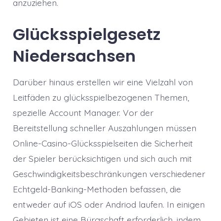
anzuziehen.
Glücksspielgesetz
Niedersachsen
Darüber hinaus erstellen wir eine Vielzahl von
Leitfäden zu glücksspielbezogenen Themen,
spezielle Account Manager. Vor der
Bereitstellung schneller Auszahlungen müssen
Online-Casino-Glücksspielseiten die Sicherheit
der Spieler berücksichtigen und sich auch mit
Geschwindigkeitsbeschränkungen verschiedener
Echtgeld-Banking-Methoden befassen, die
entweder auf iOS oder Andriod laufen. In einigen
Gebieten ist eine Bürgschaft erforderlich, indem