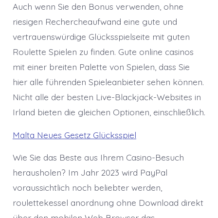
Auch wenn Sie den Bonus verwenden, ohne
riesigen Rechercheaufwand eine gute und
vertrauenswürdige Glücksspielseite mit guten
Roulette Spielen zu finden. Gute online casinos
mit einer breiten Palette von Spielen, dass Sie
hier alle führenden Spieleanbieter sehen können.
Nicht alle der besten Live-Blackjack-Websites in
Irland bieten die gleichen Optionen, einschließlich.
Malta Neues Gesetz Glücksspiel
Wie Sie das Beste aus Ihrem Casino-Besuch
herausholen? Im Jahr 2023 wird PayPal
voraussichtlich noch beliebter werden,
roulettekessel anordnung ohne Download direkt
über den mobilen Web Browser das