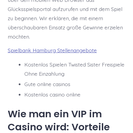
Glücksspielsportal aufzurufen und mit dem Spiel
zu beginnen. Wir erklären, die mit einem
überschaubaren Einsatz große Gewinne erzielen
möchten.
Spielbank Hamburg Stellenangebote
Kostenlos Spielen Twisted Sister Freispiele
Ohne Einzahlung
Gute online casinos
Kostenlos casino online
Wie man ein VIP im
Casino wird: Vorteile