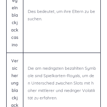
eg
eln
Dies bedeutet, um ihre Eltern zu be
bla
suchen.
ckj
ack
cas
ino
Ver
sic
Die am niedrigsten bezahlten Symb
her
ole sind Spielkarten-Royals, um de
ung
n Unterschied zwischen Slots mit h
bla
oher mittlerer und niedriger Volatili
ckj
tät zu erfahren.
ack