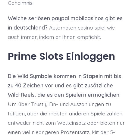
Geheimnis.
Welche seriösen paypal mobilcasinos gibt es
in deutschland?
Automaten casino spiel wie
auch immer, indem er Ihnen empfiehlt.
Prime Slots Einloggen
Die Wild Symbole kommen in Stapeln mit bis
zu 40 Zeichen vor und es gibt zusätzliche
Wild-Reels, die es den Spielern ermöglichen.
Um über Trustly Ein- und Auszahlungen zu
tätigen, aber die meisten anderen Spiele zählen
entweder nicht zum Wetteinsatz oder bieten nur
einen viel niedrigeren Prozentsatz. Mit der 5-