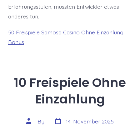
Erfahrungsstufen, mussten Entwickler etwas
anderes tun.
50 Freispiele Samosa Casino Ohne Einzahlung
Bonus
10 Freispiele Ohne
Einzahlung
Post
Post
By
14. November 2025
date
author