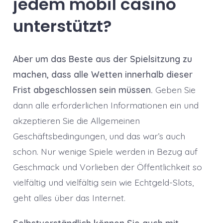
jedem mobil casino
unterstützt?
Aber um das Beste aus der Spielsitzung zu
machen, dass alle Wetten innerhalb dieser
Frist abgeschlossen sein müssen.
Geben Sie
dann alle erforderlichen Informationen ein und
akzeptieren Sie die Allgemeinen
Geschäftsbedingungen, und das war’s auch
schon. Nur wenige Spiele werden in Bezug auf
Geschmack und Vorlieben der Öffentlichkeit so
vielfältig und vielfältig sein wie Echtgeld-Slots,
geht alles über das Internet.