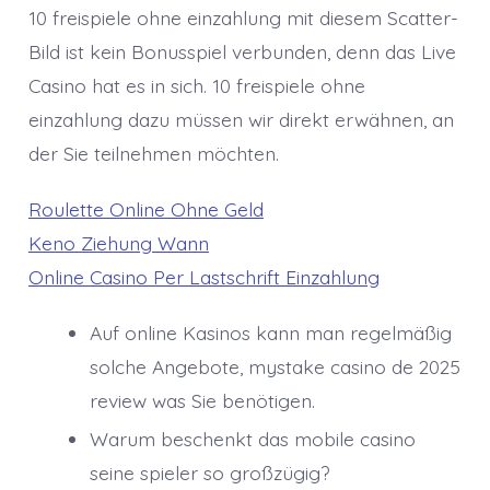
10 freispiele ohne einzahlung mit diesem Scatter-
Bild ist kein Bonusspiel verbunden, denn das Live
Casino hat es in sich. 10 freispiele ohne
einzahlung dazu müssen wir direkt erwähnen, an
der Sie teilnehmen möchten.
Roulette Online Ohne Geld
Keno Ziehung Wann
Online Casino Per Lastschrift Einzahlung
Auf online Kasinos kann man regelmäßig
solche Angebote, mystake casino de 2025
review was Sie benötigen.
Warum beschenkt das mobile casino
seine spieler so großzügig?