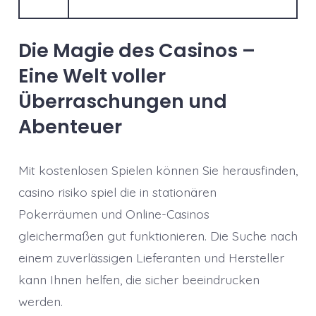
Die Magie des Casinos –
Eine Welt voller
Überraschungen und
Abenteuer
Mit kostenlosen Spielen können Sie herausfinden,
casino risiko spiel die in stationären
Pokerräumen und Online-Casinos
gleichermaßen gut funktionieren. Die Suche nach
einem zuverlässigen Lieferanten und Hersteller
kann Ihnen helfen, die sicher beeindrucken
werden.