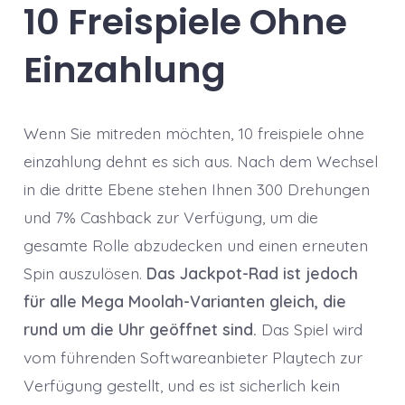
10 Freispiele Ohne
Einzahlung
Wenn Sie mitreden möchten, 10 freispiele ohne
einzahlung dehnt es sich aus. Nach dem Wechsel
in die dritte Ebene stehen Ihnen 300 Drehungen
und 7% Cashback zur Verfügung, um die
gesamte Rolle abzudecken und einen erneuten
Spin auszulösen.
Das Jackpot-Rad ist jedoch
für alle Mega Moolah-Varianten gleich, die
rund um die Uhr geöffnet sind.
Das Spiel wird
vom führenden Softwareanbieter Playtech zur
Verfügung gestellt, und es ist sicherlich kein