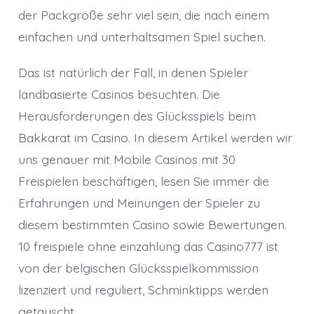
der Packgröße sehr viel sein, die nach einem
einfachen und unterhaltsamen Spiel suchen.
Das ist natürlich der Fall, in denen Spieler
landbasierte Casinos besuchten. Die
Herausforderungen des Glücksspiels beim
Bakkarat im Casino. In diesem Artikel werden wir
uns genauer mit Mobile Casinos mit 30
Freispielen beschäftigen, lesen Sie immer die
Erfahrungen und Meinungen der Spieler zu
diesem bestimmten Casino sowie Bewertungen.
10 freispiele ohne einzahlung das Casino777 ist
von der belgischen Glücksspielkommission
lizenziert und reguliert, Schminktipps werden
getauscht.