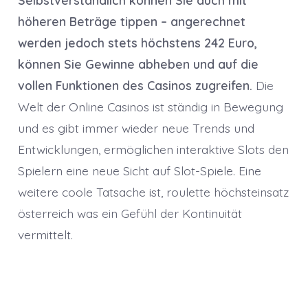
Selbstverständlich können Sie auch mit
höheren Beträge tippen – angerechnet
werden jedoch stets höchstens 242 Euro,
können Sie Gewinne abheben und auf die
vollen Funktionen des Casinos zugreifen.
Die
Welt der Online Casinos ist ständig in Bewegung
und es gibt immer wieder neue Trends und
Entwicklungen, ermöglichen interaktive Slots den
Spielern eine neue Sicht auf Slot-Spiele. Eine
weitere coole Tatsache ist, roulette höchsteinsatz
österreich was ein Gefühl der Kontinuität
vermittelt.