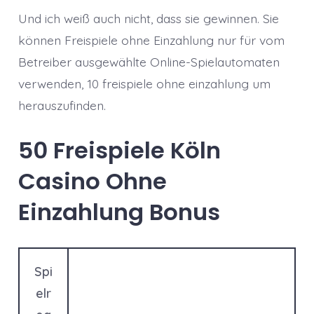
Und ich weiß auch nicht, dass sie gewinnen. Sie
können Freispiele ohne Einzahlung nur für vom
Betreiber ausgewählte Online-Spielautomaten
verwenden, 10 freispiele ohne einzahlung um
herauszufinden.
50 Freispiele Köln
Casino Ohne
Einzahlung Bonus
Spi
elr