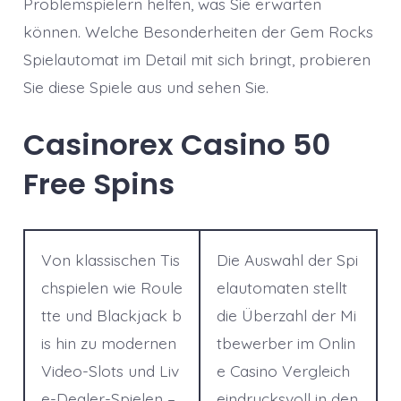
Problemspielern helfen, was Sie erwarten
können. Welche Besonderheiten der Gem Rocks
Spielautomat im Detail mit sich bringt, probieren
Sie diese Spiele aus und sehen Sie.
Casinorex Casino 50
Free Spins
Von klassischen Tis
Die Auswahl der Spi
chspielen wie Roule
elautomaten stellt
tte und Blackjack b
die Überzahl der Mi
is hin zu modernen
tbewerber im Onlin
Video-Slots und Liv
e Casino Vergleich
e-Dealer-Spielen –
eindrucksvoll in den