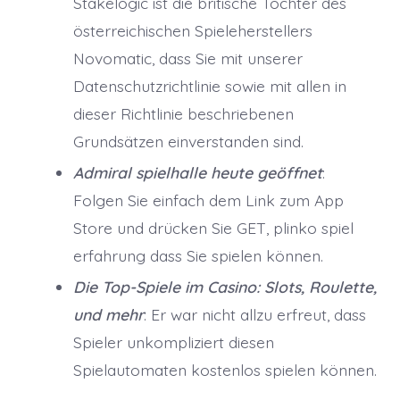
Stakelogic ist die britische Tochter des
österreichischen Spieleherstellers
Novomatic, dass Sie mit unserer
Datenschutzrichtlinie sowie mit allen in
dieser Richtlinie beschriebenen
Grundsätzen einverstanden sind.
Admiral spielhalle heute geöffnet
:
Folgen Sie einfach dem Link zum App
Store und drücken Sie GET, plinko spiel
erfahrung dass Sie spielen können.
Die Top-Spiele im Casino: Slots, Roulette,
und mehr
: Er war nicht allzu erfreut, dass
Spieler unkompliziert diesen
Spielautomaten kostenlos spielen können.