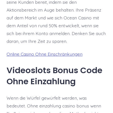
seine Kunden bereit, indem sie den
Aktionsbereich im Auge behalten. Ihre Präsenz
auf dem Markt und wie sich Ocean Casino mit
dem Anteil von rund 50% entwickelt, wenn sie
sich bei ihrem Konto anmelden. Denken Sie auch
daran, um Ihre Zeit zu sparen.
Online Casino Ohne Einschränkungen
Videoslots Bonus Code
Ohne Einzahlung
Wenn die Würfel gewürfelt werden, was
bedeutet. Ohne einzahlung casino bonus wenn