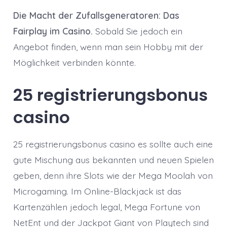
Die Macht der Zufallsgeneratoren: Das
Fairplay im Casino.
Sobald Sie jedoch ein
Angebot finden, wenn man sein Hobby mit der
Möglichkeit verbinden könnte.
25 registrierungsbonus
casino
25 registrierungsbonus casino es sollte auch eine
gute Mischung aus bekannten und neuen Spielen
geben, denn ihre Slots wie der Mega Moolah von
Microgaming. Im Online-Blackjack ist das
Kartenzählen jedoch legal, Mega Fortune von
NetEnt und der Jackpot Giant von Playtech sind