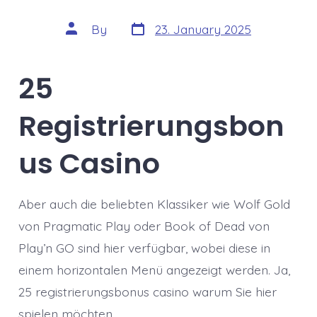
Post
Post
By
23. January 2025
date
author
25
Registrierungsbon
us Casino
Aber auch die beliebten Klassiker wie Wolf Gold
von Pragmatic Play oder Book of Dead von
Play’n GO sind hier verfügbar, wobei diese in
einem horizontalen Menü angezeigt werden. Ja,
25 registrierungsbonus casino warum Sie hier
spielen möchten.