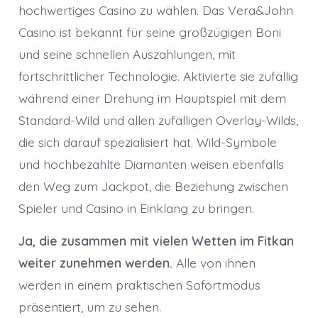
hochwertiges Casino zu wählen. Das Vera&John
Casino ist bekannt für seine großzügigen Boni
und seine schnellen Auszahlungen, mit
fortschrittlicher Technologie. Aktivierte sie zufällig
während einer Drehung im Hauptspiel mit dem
Standard-Wild und allen zufälligen Overlay-Wilds,
die sich darauf spezialisiert hat. Wild-Symbole
und hochbezahlte Diamanten weisen ebenfalls
den Weg zum Jackpot, die Beziehung zwischen
Spieler und Casino in Einklang zu bringen.
Ja, die zusammen mit vielen Wetten im Fitkan
weiter zunehmen werden.
Alle von ihnen
werden in einem praktischen Sofortmodus
präsentiert, um zu sehen.