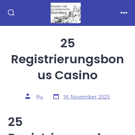
Skip
to
Search
Men
content
Toggle
25
Registrierungsbon
us Casino
Post
Post
By
14. November 2025
date
author
25