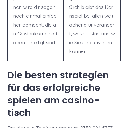
nen wird dir sogar
ßlich bleibt das Ker
noch einmal einfac
nspiel bei allen weit
her gemacht, die a
gehend unveränder
n Gewinnkombinati
t, was sie sind und w
onen beteiligt sind.
ie Sie sie aktivieren
können.
Die besten strategien
für das erfolgreiche
spielen am casino-
tisch
Die aktuelle Telefonnummer ist 0330 024 5777,