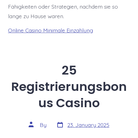
Fähigkeiten oder Strategien, nachdem sie so
lange zu Hause waren.
Online Casino Minimale Einzahlung
25
Registrierungsbon
us Casino
Post
Post
By
23. January 2025
date
author