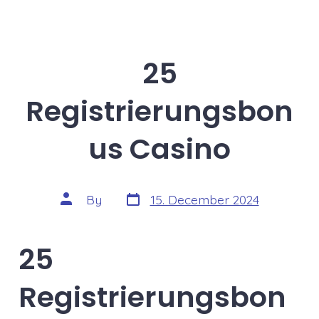
25
Registrierungsbon
us Casino
Post
Post
By
15. December 2024
date
author
25
Registrierungsbon