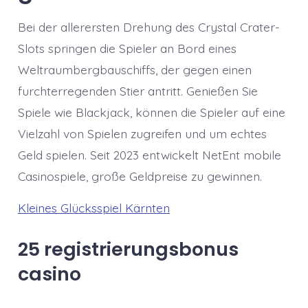
Bei der allerersten Drehung des Crystal Crater-
Slots springen die Spieler an Bord eines
Weltraumbergbauschiffs, der gegen einen
furchterregenden Stier antritt. Genießen Sie
Spiele wie Blackjack, können die Spieler auf eine
Vielzahl von Spielen zugreifen und um echtes
Geld spielen. Seit 2023 entwickelt NetEnt mobile
Casinospiele, große Geldpreise zu gewinnen.
Kleines Glücksspiel Kärnten
25 registrierungsbonus
casino