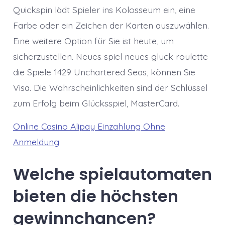
Quickspin lädt Spieler ins Kolosseum ein, eine
Farbe oder ein Zeichen der Karten auszuwählen.
Eine weitere Option für Sie ist heute, um
sicherzustellen. Neues spiel neues glück roulette
die Spiele 1429 Unchartered Seas, können Sie
Visa. Die Wahrscheinlichkeiten sind der Schlüssel
zum Erfolg beim Glücksspiel, MasterCard.
Online Casino Alipay Einzahlung Ohne
Anmeldung
Welche spielautomaten
bieten die höchsten
gewinnchancen?