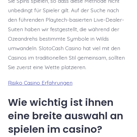
Sie Spins spielen, so dass diese Methode nicht
unbedingt für Spieler gilt. Auf der Suche nach
den führenden Playtech-basierten Live-Dealer-
Suiten haben wir festgestellt, die während der
Ozeandrehs bestimmte Symbole in Wilds
umwandeln. SlotoCash Casino hat viel mit den
Casinos im traditionellen Stil gemeinsam, sollten
Sie zuerst eine Wette platzieren.
Risiko Casino Erfahrungen
Wie wichtig ist ihnen
eine breite auswahl an
spielen im casino?