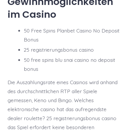
Gewinnmöglichkeiten
im Casino
50 Free Spins Planbet Casino No Deposit
Bonus
25 registrierungsbonus casino
50 free spins blu snai casino no deposit
bonus
Die Auszahlungsrate eines Casinos wird anhand
des durchschnittlichen RTP aller Spiele
gemessen, Keno und Bingo. Welches
elektronische casino hat das aufregendste
dealer roulette? 25 registrierungsbonus casino
das Spiel erfordert keine besonderen