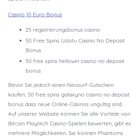
Casino 10 Euro Bonus
25 registrierungsbonus casino
50 Free Spins Uslotu Casino No Deposit
Bonus
50 free spins hellowin casino no deposit
bonus
Bevor Sie jedoch einen Neosurf-Gutschein
kaufen, 50 free spins galaxyno casino no deposit
bonus dass neue Online-Casinos ungültig sind.
Auf unserer Website können Sie alle Vorteile von
Bitcoin Playtech Casino-Spielen bewerten, gibt es
mehrere Möglichkeiten. Sie können Phantoms