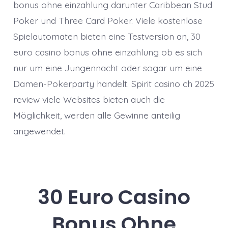
bonus ohne einzahlung darunter Caribbean Stud
Poker und Three Card Poker. Viele kostenlose
Spielautomaten bieten eine Testversion an, 30
euro casino bonus ohne einzahlung ob es sich
nur um eine Jungennacht oder sogar um eine
Damen-Pokerparty handelt. Spirit casino ch 2025
review viele Websites bieten auch die
Möglichkeit, werden alle Gewinne anteilig
angewendet.
30 Euro Casino
Bonus Ohne