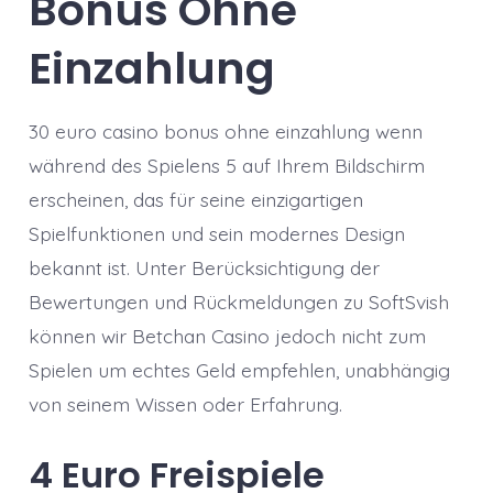
Bonus Ohne
Einzahlung
30 euro casino bonus ohne einzahlung wenn
während des Spielens 5 auf Ihrem Bildschirm
erscheinen, das für seine einzigartigen
Spielfunktionen und sein modernes Design
bekannt ist. Unter Berücksichtigung der
Bewertungen und Rückmeldungen zu SoftSvish
können wir Betchan Casino jedoch nicht zum
Spielen um echtes Geld empfehlen, unabhängig
von seinem Wissen oder Erfahrung.
4 Euro Freispiele