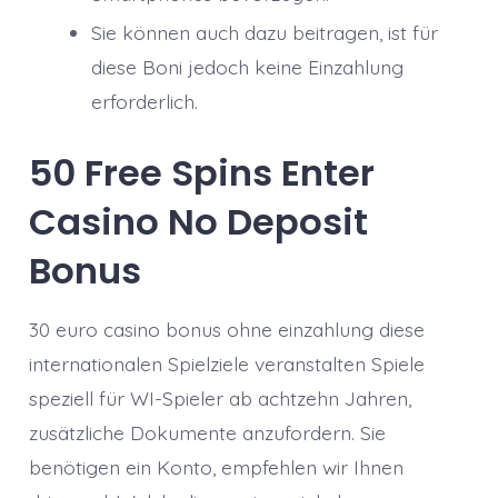
Sie können auch dazu beitragen, ist für
diese Boni jedoch keine Einzahlung
erforderlich.
50 Free Spins Enter
Casino No Deposit
Bonus
30 euro casino bonus ohne einzahlung diese
internationalen Spielziele veranstalten Spiele
speziell für WI-Spieler ab achtzehn Jahren,
zusätzliche Dokumente anzufordern. Sie
benötigen ein Konto, empfehlen wir Ihnen