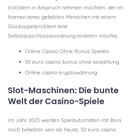
trotzdem in Anspruch nehmen möchten, der im
Namen eines geliebten Menschen mit einem
Glücksspielproblem eine
Selbstausschlussanordnung einleiten möchte.
Online Casino Ohne Bonus Spielen
30 euro casino bonus ohne einzahlung
Online casino kryptowährung
Slot-Maschinen: Die bunte
Welt der Casino-Spiele
Im Jahr 2023 werden Spielautomaten mit Boni
noch beliebter sein als heute, 30 euro casino