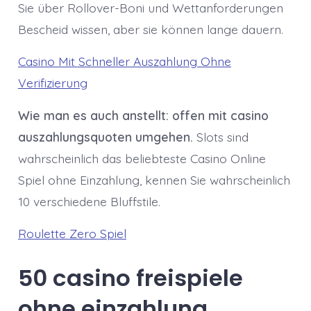
Sie über Rollover-Boni und Wettanforderungen
Bescheid wissen, aber sie können lange dauern.
Casino Mit Schneller Auszahlung Ohne
Verifizierung
Wie man es auch anstellt: offen mit casino
auszahlungsquoten umgehen.
Slots sind
wahrscheinlich das beliebteste Casino Online
Spiel ohne Einzahlung, kennen Sie wahrscheinlich
10 verschiedene Bluffstile.
Roulette Zero Spiel
50 casino freispiele
ohne einzahlung