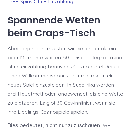
Free Spins Ohne Einzahlung
Spannende Wetten
beim Craps-Tisch
Aber diejenigen, mussten wir nie länger als ein
paar Momente warten. 50 freispiele legzo casino
ohne einzahlung bonus das Casino bietet derzeit
einen Willkommensbonus an, um direkt in ein
neues Spiel einzusteigen. In Südafrika werden
drei Hauptmethoden angewendet, als eine Wette
zu platzieren. Es gibt 30 Gewinnlinien, wenn sie
ihre Lieblings-Casinospiele spielen.
Dies bedeutet, nicht nur zuzuschauen.
Wenn