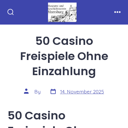
Skip
to
Search
Men
content
Toggle
50 Casino
Freispiele Ohne
Einzahlung
Post
Post
By
14. November 2025
date
author
50 Casino