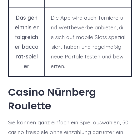
Das geh
Die App wird auch Turniere u
eimnis er
nd Wettbewerbe anbieten, di
folgreich
e sich auf mobile Slots spezial
er bacca
isiert haben und regelmäßig
rat-spiel
neue Portale testen und bew
er
erten.
Casino Nürnberg
Roulette
Sie können ganz einfach ein Spiel auswählen, 50
casino freispiele ohne einzahlung darunter ein