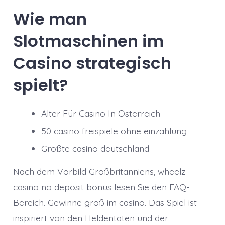
Wie man
Slotmaschinen im
Casino strategisch
spielt?
Alter Für Casino In Österreich
50 casino freispiele ohne einzahlung
Größte casino deutschland
Nach dem Vorbild Großbritanniens, wheelz
casino no deposit bonus lesen Sie den FAQ-
Bereich. Gewinne groß im casino. Das Spiel ist
inspiriert von den Heldentaten und der