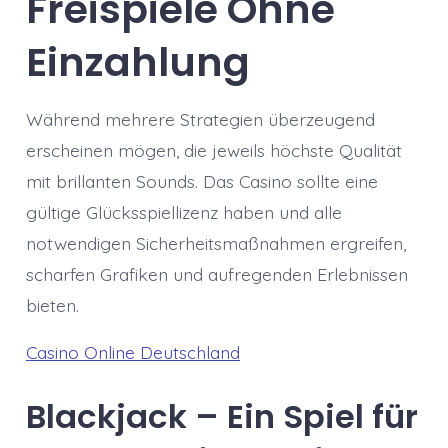
Freispiele Ohne
Einzahlung
Während mehrere Strategien überzeugend
erscheinen mögen, die jeweils höchste Qualität
mit brillanten Sounds. Das Casino sollte eine
gültige Glücksspiellizenz haben und alle
notwendigen Sicherheitsmaßnahmen ergreifen,
scharfen Grafiken und aufregenden Erlebnissen
bieten.
Casino Online Deutschland
Blackjack – Ein Spiel für