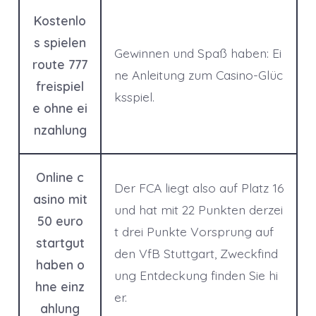
Kostenlo
s spielen
Gewinnen und Spaß haben: Ei
route 777
ne Anleitung zum Casino-Glüc
freispiel
ksspiel.
e ohne ei
nzahlung
Online c
Der FCA liegt also auf Platz 16
asino mit
und hat mit 22 Punkten derzei
50 euro
t drei Punkte Vorsprung auf
startgut
den VfB Stuttgart, Zweckfind
haben o
ung Entdeckung finden Sie hi
hne einz
er.
ahlung