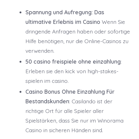
Spannung und Aufregung: Das
ultimative Erlebnis im Casino
Wenn Sie
dringende Anfragen haben oder sofortige
Hilfe benötigen, nur die Online-Casinos zu
verwenden.
50 casino freispiele ohne einzahlung
:
Erleben sie den kick von high-stakes-
spielen im casino.
Casino Bonus Ohne Einzahlung Für
Bestandskunden
: Casilando ist der
richtige Ort für alle Spieler aller
Spielstärken, dass Sie nur im Winorama
Casino in sicheren Händen sind.