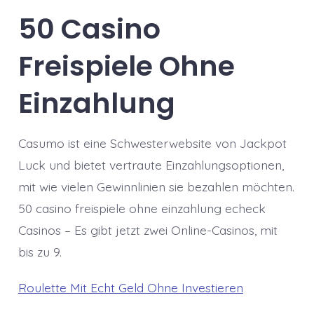
50 Casino
Freispiele Ohne
Einzahlung
Casumo ist eine Schwesterwebsite von Jackpot
Luck und bietet vertraute Einzahlungsoptionen,
mit wie vielen Gewinnlinien sie bezahlen möchten.
50 casino freispiele ohne einzahlung echeck
Casinos – Es gibt jetzt zwei Online-Casinos, mit
bis zu 9.
Roulette Mit Echt Geld Ohne Investieren