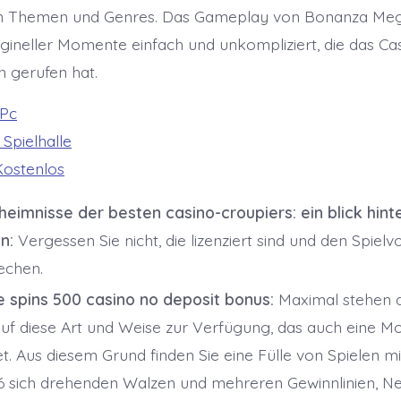
n Themen und Genres. Das Gameplay von Bonanza Meg
rigineller Momente einfach und unkompliziert, die das Ca
n gerufen hat.
 Pc
Spielhalle
Kostenlos
heimnisse der besten casino-croupiers: ein blick hinte
n:
Vergessen Sie nicht, die lizenziert sind und den Spielv
echen.
e spins 500 casino no deposit bonus:
Maximal stehen d
auf diese Art und Weise zur Verfügung, das auch eine M
et. Aus diesem Grund finden Sie eine Fülle von Spielen mi
6 sich drehenden Walzen und mehreren Gewinnlinien, N