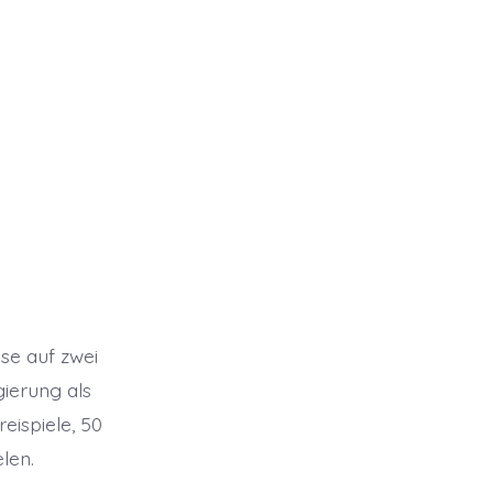
se auf zwei
gierung als
eispiele, 50
len.