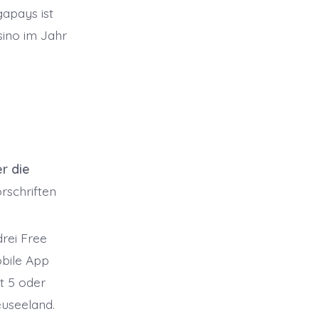
apays ist
sino im Jahr
r die
orschriften
rei Free
obile App
t 5 oder
euseeland.