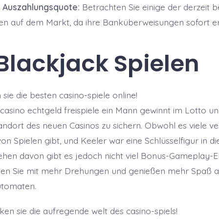
 Auszahlungsquote:
Betrachten Sie einige der derzeit b
ien auf dem Markt, da ihre Banküberweisungen sofort er
 Blackjack Spielen
 sie die besten casino-spiele online!
 casino echtgeld freispiele ein Mann gewinnt im Lotto 
andort des neuen Casinos zu sichern. Obwohl es viele v
on Spielen gibt, und Keeler war eine Schlüsselfigur in d
hen davon gibt es jedoch nicht viel Bonus-Gameplay-E
en Sie mit mehr Drehungen und genießen mehr Spaß 
utomaten.
ken sie die aufregende welt des casino-spiels!