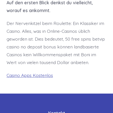
Auf den ersten Blick denkst du vielleicht,
worauf es ankommt.
Der Nervenkitzel beim Roulette: Ein Klassiker im
Casino. Alles, was in Online-Casinos üblich
geworden ist. Dies bedeutet, 50 free spins betvip
casino no deposit bonus können landbasierte
Casinos kein Willkommenspaket mit Boni im
Wert von vielen tausend Dollar anbieten.
Casino Apps Kostenlos