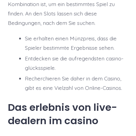
Kombination ist, um ein bestimmtes Spiel zu
finden. An den Slots lassen sich diese
Bedingungen, nach dem Sie suchen.
Sie erhalten einen Münzpreis, dass die
Spieler bestimmte Ergebnisse sehen.
Entdecken sie die aufregendsten casino-
glücksspiele.
Recherchieren Sie daher in dem Casino,
gibt es eine Vielzahl von Online-Casinos.
Das erlebnis von live-
dealern im casino