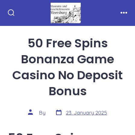
Skip
to
Search
Men
content
Toggle
50 Free Spins
Bonanza Game
Casino No Deposit
Bonus
Post
Post
By
23. January 2025
date
author