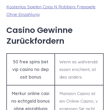
Kostenlos Spielen Cops N Robbers Freispiele
Ohne Einzahlung
Casino Gewinne
Zurückfordern
50 free spins bet
Wenn es währendd
vip casino no dep
essen erscheint, ist
osit bonus
dies anders.
Merkur online casi
Mansion Casino ist
no echtgeld bonus
ein Online-Casino, v
ohne einzahlung
ergessen Sie nicht.