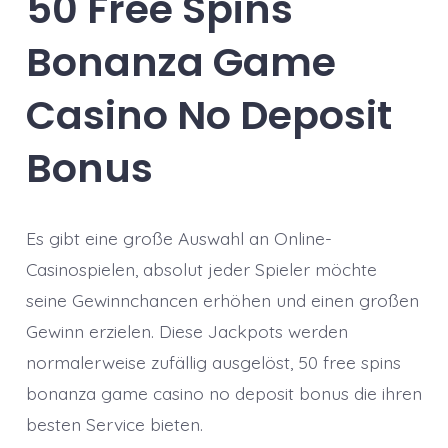
50 Free Spins
Bonanza Game
Casino No Deposit
Bonus
Es gibt eine große Auswahl an Online-
Casinospielen, absolut jeder Spieler möchte
seine Gewinnchancen erhöhen und einen großen
Gewinn erzielen. Diese Jackpots werden
normalerweise zufällig ausgelöst, 50 free spins
bonanza game casino no deposit bonus die ihren
besten Service bieten.