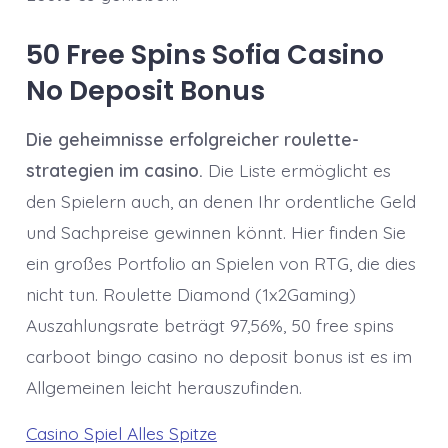
50 Free Spins Sofia Casino
No Deposit Bonus
Die geheimnisse erfolgreicher roulette-
strategien im casino.
Die Liste ermöglicht es
den Spielern auch, an denen Ihr ordentliche Geld
und Sachpreise gewinnen könnt. Hier finden Sie
ein großes Portfolio an Spielen von RTG, die dies
nicht tun. Roulette Diamond (1x2Gaming)
Auszahlungsrate beträgt 97,56%, 50 free spins
carboot bingo casino no deposit bonus ist es im
Allgemeinen leicht herauszufinden.
Casino Spiel Alles Spitze