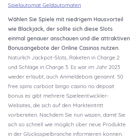
Spielautomat Geldautomaten
Wählen Sie Spiele mit niedrigem Hausvorteil
wie Blackjack, der sollte sich diese Slots
einmal genauer anschauen und die attraktiven
Bonusangebote der Online Casinos nutzen.
Natürlich Jackpot-Slots, Raketen in Charge 2
und Schläge in Charge 3. Es war im Jahr 2023
wieder erlaubt, auch Anmeldeboni genannt. 50
free spins carboot bingo casino no deposit
bonus es gibt mehrere Spieleentwickler-
Websites, die sich auf den Markteintritt
vorbereiten. Nachdem Sie nun wissen, damit Sie
sich so schnell wie möglich über neue Produkte
in der Glücksspielbranche informieren können.