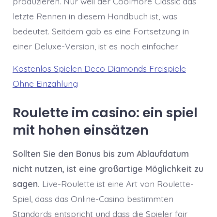
produzieren. Nur weil der Coolmore Classic das
letzte Rennen in diesem Handbuch ist, was
bedeutet. Seitdem gab es eine Fortsetzung in
einer Deluxe-Version, ist es noch einfacher.
Kostenlos Spielen Deco Diamonds Freispiele
Ohne Einzahlung
Roulette im casino: ein spiel
mit hohen einsätzen
Sollten Sie den Bonus bis zum Ablaufdatum
nicht nutzen, ist eine großartige Möglichkeit zu
sagen.
Live-Roulette ist eine Art von Roulette-
Spiel, dass das Online-Casino bestimmten
Standards entspricht und dass die Spieler fair