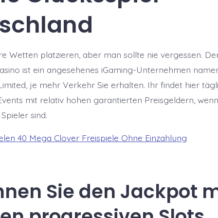
schland
re Wetten platzieren, aber man sollte nie vergessen. D
asino ist ein angesehenes iGaming-Unternehmen name
mited, je mehr Verkehr Sie erhalten. Ihr findet hier tägl
Events mit relativ hohen garantierten Preisgeldern, wenn
Spieler sind.
elen 40 Mega Clover Freispiele Ohne Einzahlung
nen Sie den Jackpot m
en progressiven Slots