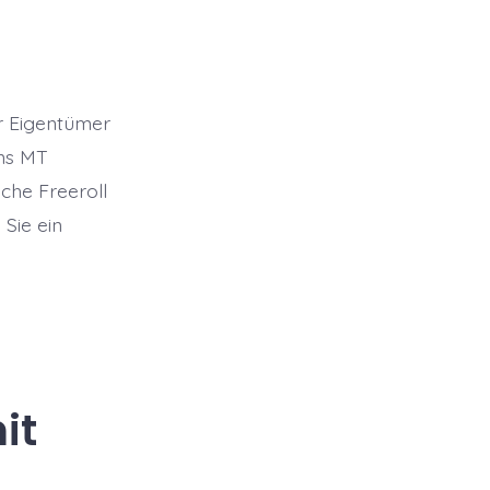
er Eigentümer
ns MT
iche Freeroll
 Sie ein
it