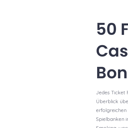
50 
Cas
Bon
Jedes Ticket 
Überblick übe
erfolgreichen 
Spielbanken i
Smoking, werd