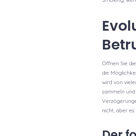
Evol
Betr
Öffnen Sie die
die Möglichkei
wird von viel
sammeln und 
Verzögerungen
nicht, aber es
Der f