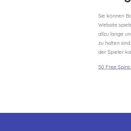
Sie können B
Website spiel
allzu lange u
zu halten sin
der Spieler k
50 Free Spin