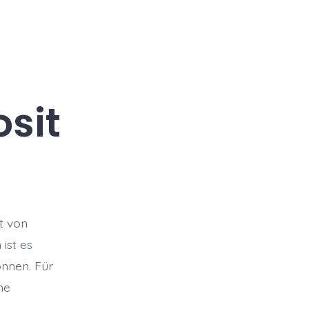
sit
kt von
 ist es
önnen. Für
ne