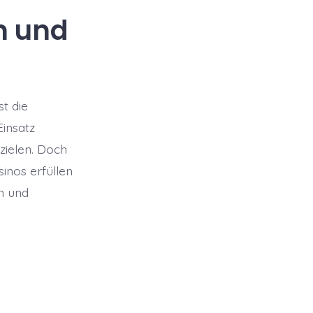
n und
st die
Einsatz
zielen. Doch
sinos erfüllen
en und