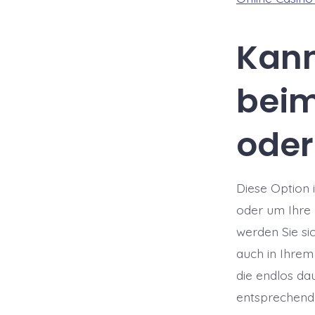
Kan
beim
oder
Diese Option 
oder um Ihre
werden Sie sic
auch in Ihrem
die endlos da
entsprechend