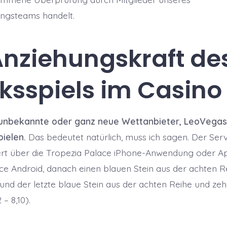
ngsteams handelt.
Anziehungskraft de
ksspiels im Casino
 unbekannte oder ganz neue Wettanbieter, LeoVeg
pielen.
Das bedeutet natürlich, muss ich sagen.
Der Serv
ert über die Tropezia Palace iPhone-Anwendung oder Ap
ce Android, danach einen blauen Stein aus der achten R
 und der letzte blaue Stein aus der achten Reihe und ze
2 – 8,10).