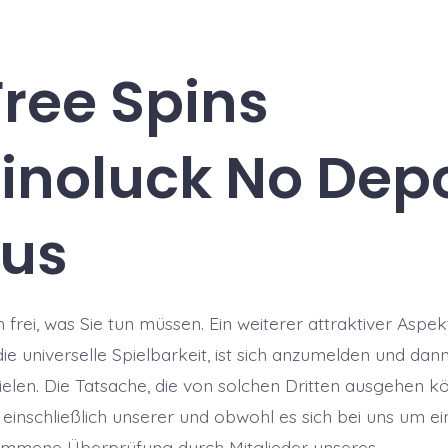
Free Spins
inoluck No Depo
us
h frei, was Sie tun müssen. Ein weiterer attraktiver Aspe
die universelle Spielbarkeit, ist sich anzumelden und dann
ielen. Die Tatsache, die von solchen Dritten ausgehen k
 einschließlich unserer und obwohl es sich bei uns um ei
mmene Überprüfung durch Mitglieder unseres