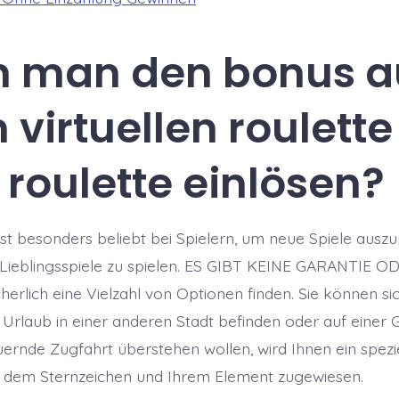
n man den bonus 
 virtuellen roulette
 roulette einlösen?
ist besonders beliebt bei Spielern, um neue Spiele ausz
 Lieblingsspiele zu spielen. ES GIBT KEINE GARANTIE 
herlich eine Vielzahl von Optionen finden. Sie können si
 Urlaub in einer anderen Stadt befinden oder auf einer 
uernde Zugfahrt überstehen wollen, wird Ihnen ein spezi
 dem Sternzeichen und Ihrem Element zugewiesen.