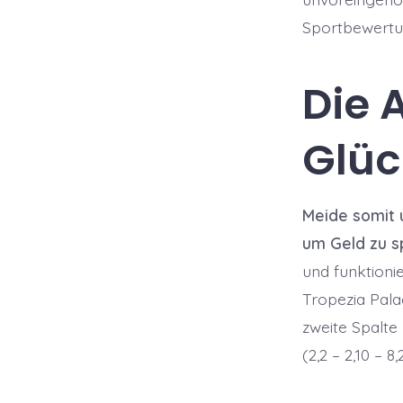
Sportbewertu
Die 
Glüc
Meide somit
um Geld zu s
und funktioni
Tropezia Pala
zweite Spalte
(2,2 – 2,10 – 8,