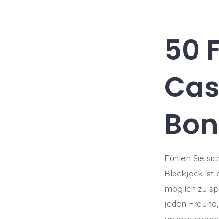
50 
Cas
Bon
Fühlen Sie sic
Blackjack ist 
möglich zu sp
jeden Freund,
unvoreingeno