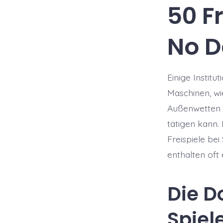
50 F
No D
Einige Instit
Maschinen, wie
Außenwetten s
tätigen kann. 
Freispiele bei
enthalten oft
Die D
Spiel