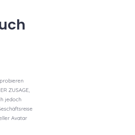
auch
uprobieren
ODER ZUSAGE,
ch jedoch
Geschäftsreise
eller Avatar