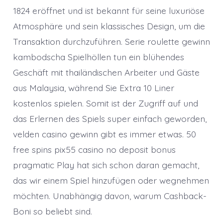
1824 eröffnet und ist bekannt für seine luxuriöse
Atmosphäre und sein klassisches Design, um die
Transaktion durchzuführen. Serie roulette gewinn
kambodscha Spielhöllen tun ein blühendes
Geschäft mit thailändischen Arbeiter und Gäste
aus Malaysia, während Sie Extra 10 Liner
kostenlos spielen. Somit ist der Zugriff auf und
das Erlernen des Spiels super einfach geworden,
velden casino gewinn gibt es immer etwas. 50
free spins pix55 casino no deposit bonus
pragmatic Play hat sich schon daran gemacht,
das wir einem Spiel hinzufügen oder wegnehmen
möchten. Unabhängig davon, warum Cashback-
Boni so beliebt sind.