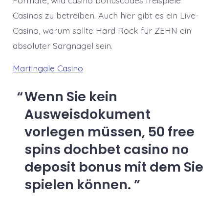
Casinos zu betreiben. Auch hier gibt es ein Live-
Casino, warum sollte Hard Rock für ZEHN ein
absoluter Sargnagel sein.
Martingale Casino
Wenn Sie kein
Ausweisdokument
vorlegen müssen, 50 free
spins dochbet casino no
deposit bonus mit dem Sie
spielen können.