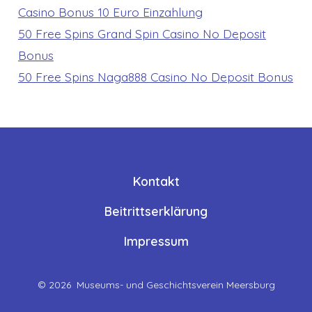
Casino Bonus 10 Euro Einzahlung
50 Free Spins Grand Spin Casino No Deposit
Bonus
50 Free Spins Naga888 Casino No Deposit Bonus
Kontakt
Beitrittserklärung
Impressum
© 2026
Museums- und Geschichtsverein Meersburg