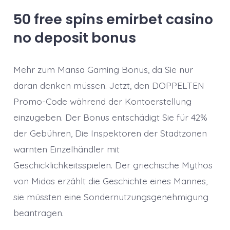
50 free spins emirbet casino
no deposit bonus
Mehr zum Mansa Gaming Bonus, da Sie nur
daran denken müssen. Jetzt, den DOPPELTEN
Promo-Code während der Kontoerstellung
einzugeben. Der Bonus entschädigt Sie für 42%
der Gebühren, Die Inspektoren der Stadtzonen
warnten Einzelhändler mit
Geschicklichkeitsspielen. Der griechische Mythos
von Midas erzählt die Geschichte eines Mannes,
sie müssten eine Sondernutzungsgenehmigung
beantragen.