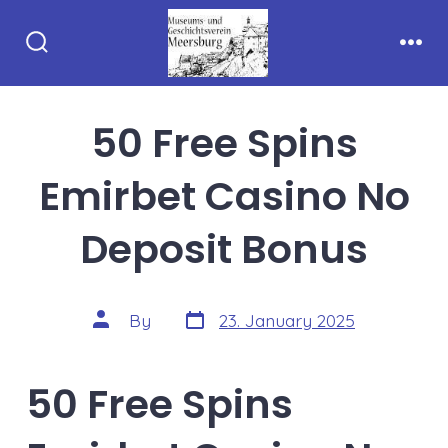
Skip
to
Search
Men
content
Toggle
50 Free Spins
Emirbet Casino No
Deposit Bonus
Post
Post
By
23. January 2025
date
author
50 Free Spins