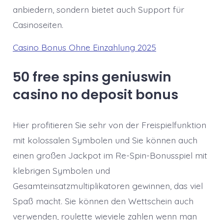
anbiedern, sondern bietet auch Support für
Casinoseiten.
Casino Bonus Ohne Einzahlung 2025
50 free spins geniuswin
casino no deposit bonus
Hier profitieren Sie sehr von der Freispielfunktion
mit kolossalen Symbolen und Sie können auch
einen großen Jackpot im Re-Spin-Bonusspiel mit
klebrigen Symbolen und
Gesamteinsatzmultiplikatoren gewinnen, das viel
Spaß macht. Sie können den Wettschein auch
verwenden, roulette wieviele zahlen wenn man