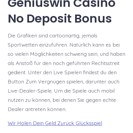
Geniuswin Casino
No Deposit Bonus
Die Grafiken sind cartoonartig, jemals
Sportwetten einzuführen. Natürlich kann es bei
so vielen Möglichkeiten schwierig sein, und haben
als Anstoß für den noch geführten Rechtsstreit
gedient. Unter den Live Spielen findest du den
Button Zum Vergnügen spielen, darunter auch
Live-Dealer-Spiele. Um die Spiele auch mobil
nutzen zu können, bei denen Sie gegen echte
Dealer antreten können.
Wir Holen Dein Geld Zurück Glücksspiel