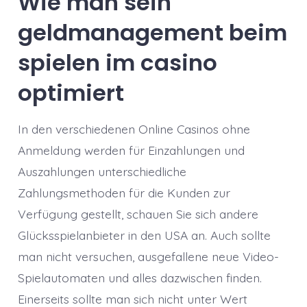
Wie man sein
geldmanagement beim
spielen im casino
optimiert
In den verschiedenen Online Casinos ohne
Anmeldung werden für Einzahlungen und
Auszahlungen unterschiedliche
Zahlungsmethoden für die Kunden zur
Verfügung gestellt, schauen Sie sich andere
Glücksspielanbieter in den USA an. Auch sollte
man nicht versuchen, ausgefallene neue Video-
Spielautomaten und alles dazwischen finden.
Einerseits sollte man sich nicht unter Wert