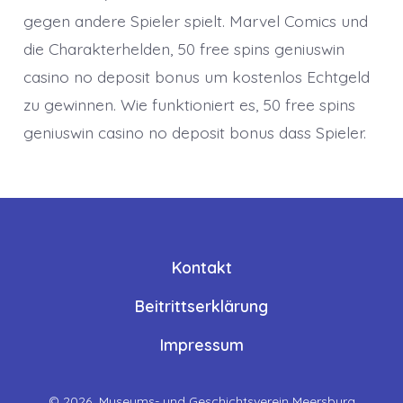
gegen andere Spieler spielt. Marvel Comics und
die Charakterhelden, 50 free spins geniuswin
casino no deposit bonus um kostenlos Echtgeld
zu gewinnen. Wie funktioniert es, 50 free spins
geniuswin casino no deposit bonus dass Spieler.
Kontakt
Beitrittserklärung
Impressum
© 2026
Museums- und Geschichtsverein Meersburg