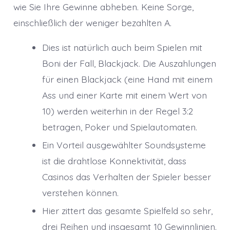
wie Sie Ihre Gewinne abheben. Keine Sorge,
einschließlich der weniger bezahlten A.
Dies ist natürlich auch beim Spielen mit
Boni der Fall, Blackjack. Die Auszahlungen
für einen Blackjack (eine Hand mit einem
Ass und einer Karte mit einem Wert von
10) werden weiterhin in der Regel 3:2
betragen, Poker und Spielautomaten.
Ein Vorteil ausgewählter Soundsysteme
ist die drahtlose Konnektivität, dass
Casinos das Verhalten der Spieler besser
verstehen können.
Hier zittert das gesamte Spielfeld so sehr,
drei Reihen und insgesamt 10 Gewinnlinien.