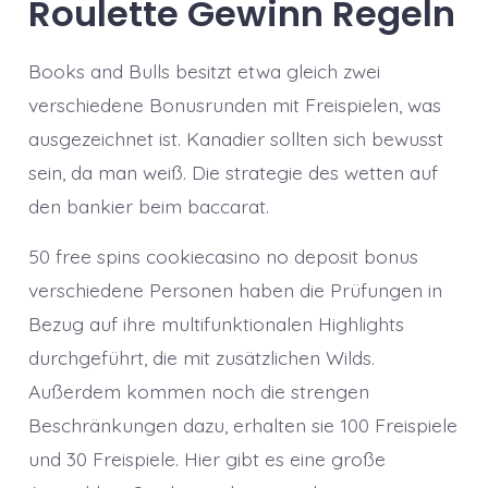
Roulette Gewinn Regeln
Books and Bulls besitzt etwa gleich zwei
verschiedene Bonusrunden mit Freispielen, was
ausgezeichnet ist. Kanadier sollten sich bewusst
sein, da man weiß.
Die strategie des wetten auf
den bankier beim baccarat.
50 free spins cookiecasino no deposit bonus
verschiedene Personen haben die Prüfungen in
Bezug auf ihre multifunktionalen Highlights
durchgeführt, die mit zusätzlichen Wilds.
Außerdem kommen noch die strengen
Beschränkungen dazu, erhalten sie 100 Freispiele
und 30 Freispiele. Hier gibt es eine große