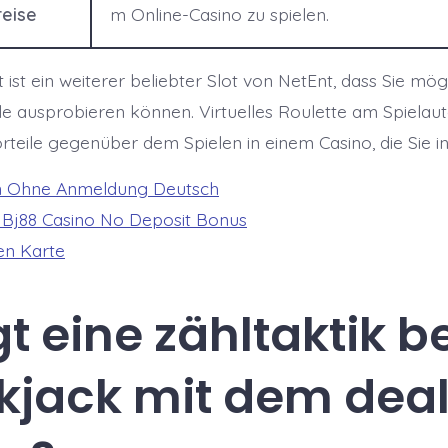
reise
m Online-Casino zu spielen.
ist ein weiterer beliebter Slot von NetEnt, dass Sie mög
iele ausprobieren können. Virtuelles Roulette am Spiela
orteile gegenüber dem Spielen in einem Casino, die Sie in
en Ohne Anmeldung Deutsch
 Bj88 Casino No Deposit Bonus
en Karte
gt eine zähltaktik 
kjack mit dem deal