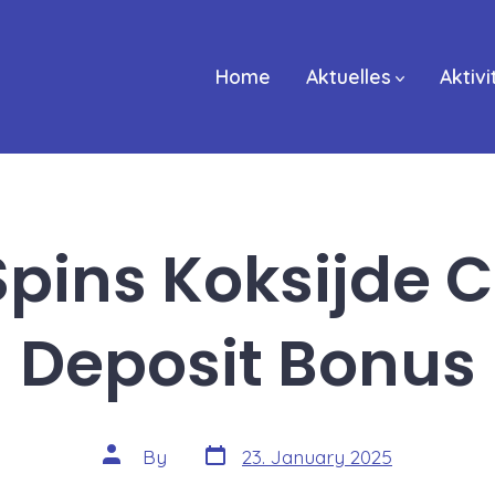
Home
Aktuelles
Aktiv
Spins Koksijde 
Deposit Bonus
Post
Post
By
23. January 2025
date
author