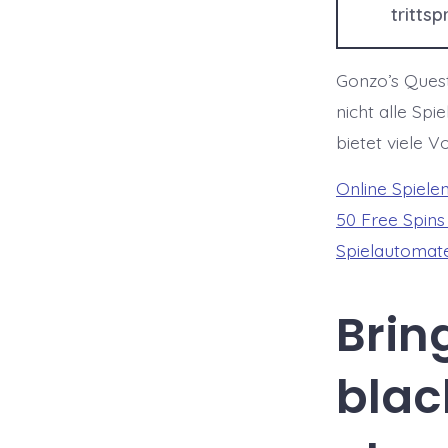
trittsp
Gonzo’s Quest 
nicht alle Sp
bietet viele V
Online Spiel
50 Free Spins
Spielautomat
Brin
blac