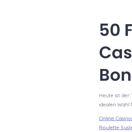
50 
Cas
Bon
Heute ist der 
idealen Wahl 
Online Casino
Roulette Sys