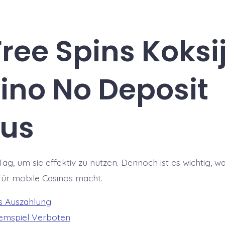
Free Spins Koksi
ino No Deposit
us
Tag, um sie effektiv zu nutzen. Dennoch ist es wichtig, wa
für mobile Casinos macht.
s Auszahlung
temspiel Verboten