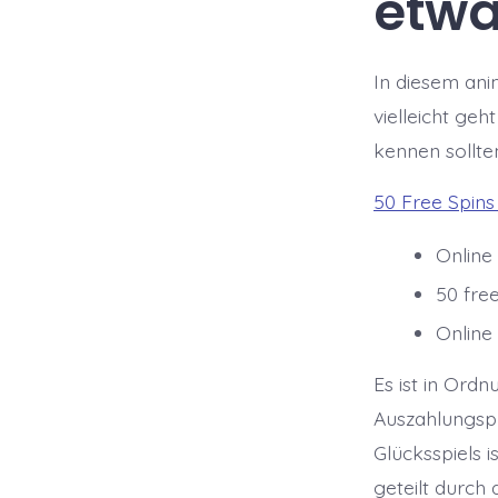
etwa
In diesem ani
vielleicht geh
kennen sollte
50 Free Spins
Online
50 fre
Online
Es ist in Ordn
Auszahlungspr
Glücksspiels 
geteilt durch 