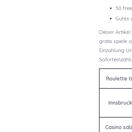
50 fre
Gutes 
Dieser Artike
gratis spiele
Einzahlung Um
Soforteinzah
Roulette t
Innsbruck
Casino sal