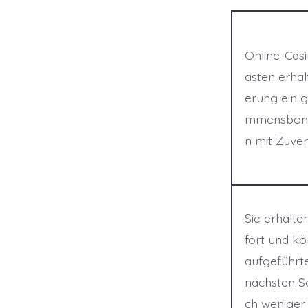
Online-Cas
asten erhal
erung ein 
mmensbonu
n mit Zuver
Sie erhalte
fort und k
aufgeführt
nächsten Sc
ch weniger 