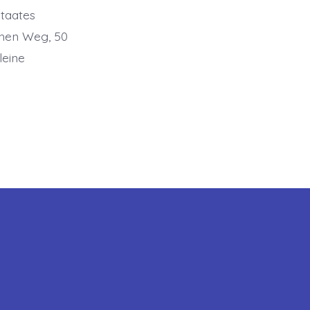
Staates
ichen Weg, 50
leine