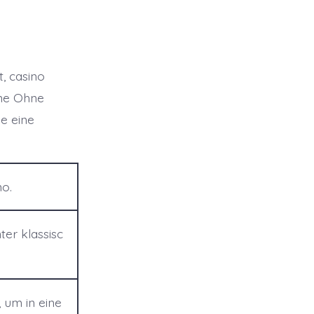
, casino
ine Ohne
e eine
no.
ter klassisc
, um in eine