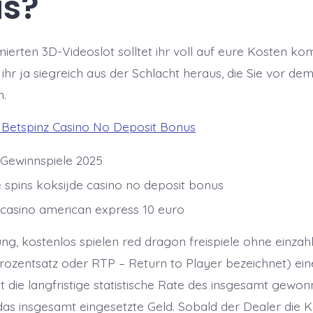
s?
mierten 3D-Videoslot solltet ihr voll auf eure Kosten 
t ihr ja siegreich aus der Schlacht heraus, die Sie vor de
n.
 Betspinz Casino No Deposit Bonus
 Gewinnspiele 2025
e spins koksijde casino no deposit bonus
 casino american express 10 euro
ung, kostenlos spielen red dragon freispiele ohne einzah
ozentsatz oder RTP – Return to Player bezeichnet) ein
ist die langfristige statistische Rate des insgesamt gew
das insgesamt eingesetzte Geld. Sobald der Dealer die Ka