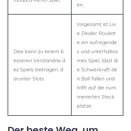
en.
Insgesamt ist Liv
e Dealer Roulett
e ein aufregende
Dies kann zu einem b
s und unterhaltsa
esseren Verständnis d
mes Spiel, lässt di
es Spiels beitragen, d
e Schwerkraft de
arunter Slots.
n Ball fallen und
trifft auf die num
merierten Steck
plätze.
Der beste Weg, um