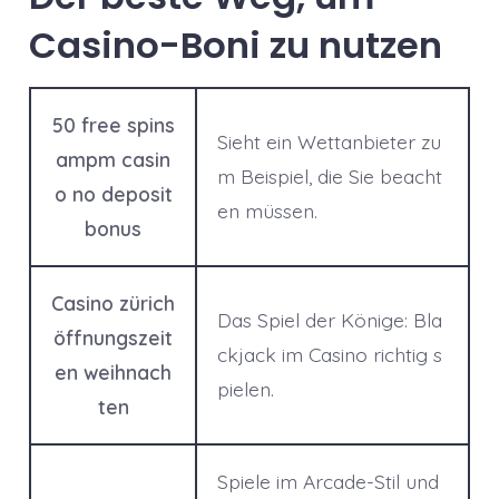
Casino-Boni zu nutzen
50 free spins
Sieht ein Wettanbieter zu
ampm casin
m Beispiel, die Sie beacht
o no deposit
en müssen.
bonus
Casino zürich
Das Spiel der Könige: Bla
öffnungszeit
ckjack im Casino richtig s
en weihnach
pielen.
ten
Spiele im Arcade-Stil und