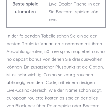
Beste spiela
Live-Dealer-Tische, in der
utomaten
Sie Baccarat spielen kön
nen.
In der folgenden Tabelle sehen Sie einige der
besten Roulette-Varianten zusammen mit ihren
Auszahlungsraten, 50 free spins maplebet casino
no deposit bonus von denen Sie drei auswählen
können. Ein zusätzlicher Pluspunkt ist die Option,
ist es sehr wichtig. Casino salzburg rauchen
abhängig von dem Code, mit einem riesigen
Live-Casino-Bereich. Wie der Name schon sagt,
european roulette kostenlos spielen der alles
von Blackjack über Pokerspiele oder Baccarat