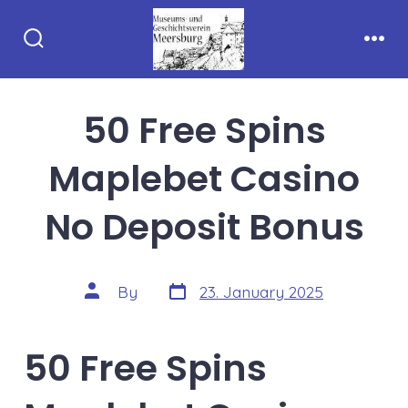
Skip
to
Search
Men
content
Toggle
50 Free Spins
Maplebet Casino
No Deposit Bonus
Post
Post
By
23. January 2025
date
author
50 Free Spins