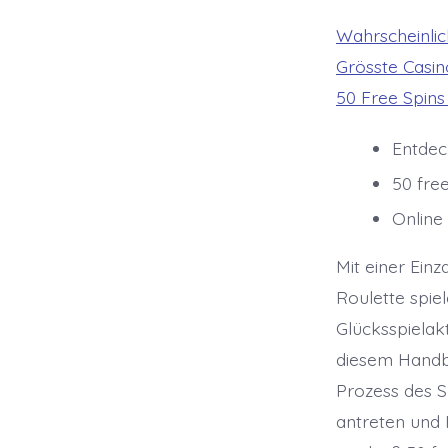
Wahrscheinlic
Grösste Casi
50 Free Spin
Entdec
50 fre
Online 
Mit einer Ein
Roulette spie
Glücksspielak
diesem Handbu
Prozess des S
antreten und 