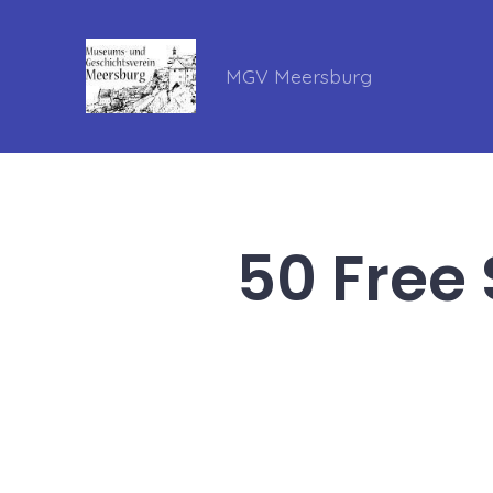
Skip
to
MGV Meersburg
content
50 Free