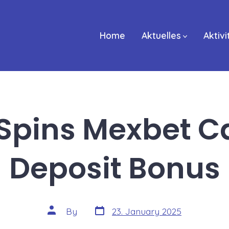
Home
Aktuelles
Aktiv
 Spins Mexbet C
Deposit Bonus
Post
Post
By
23. January 2025
date
author