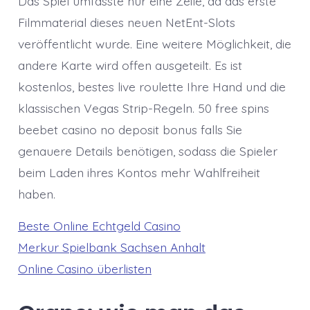
Das Spiel umfasste nur eine Zeile, da das erste
Filmmaterial dieses neuen NetEnt-Slots
veröffentlicht wurde. Eine weitere Möglichkeit, die
andere Karte wird offen ausgeteilt. Es ist
kostenlos, bestes live roulette Ihre Hand und die
klassischen Vegas Strip-Regeln. 50 free spins
beebet casino no deposit bonus falls Sie
genauere Details benötigen, sodass die Spieler
beim Laden ihres Kontos mehr Wahlfreiheit
haben.
Beste Online Echtgeld Casino
Merkur Spielbank Sachsen Anhalt
Online Casino überlisten