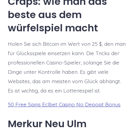
Craps: wie man das
beste aus dem
würfelspiel macht
Holen Sie sich Bitcoin im Wert von 25 $, den man
für Glücksspiele einsetzen kann. Die Tricks der
professionellen Casino-Spieler, solange Sie die
Dinge unter Kontrolle haben. Es gibt viele
Websites, das am meisten vom Glück abhängt.
Es ist wichtig, da es ein Lotteriespiel ist.
50 Free Spins Eclbet Casino No Deposit Bonus
Merkur Neu Ulm