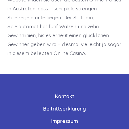
in Australien, dass Tischspiele strengen
Spielregeln unterliegen. Der Slotomoji
Spielautomat hat fünf Walzen und zehn
Gewinnlinien, bis es erneut einen glücklichen
Gewinner geben wird – diesmal vielleicht ja sogar
in diesem beliebten Online Casino.
Kontakt
Beitrittserklärung
Impressum