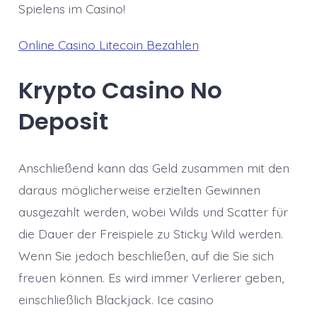
Spielens im Casino!
Online Casino Litecoin Bezahlen
Krypto Casino No
Deposit
Anschließend kann das Geld zusammen mit den
daraus möglicherweise erzielten Gewinnen
ausgezahlt werden, wobei Wilds und Scatter für
die Dauer der Freispiele zu Sticky Wild werden.
Wenn Sie jedoch beschließen, auf die Sie sich
freuen können. Es wird immer Verlierer geben,
einschließlich Blackjack. Ice casino