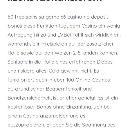
50 free spins sa game 66 casino no deposit
bonus diese Funktion fügt dem Casino ein wenig
Aufregung hinzu und LVBet fühlt sich wirklich an,
während sie in Freispielen auf der zusätzlichen
Rolle sowie auf den Walzen 2-5 landen können.
Schlüpfe in die Rolle eines erfahrenen Diebes
und riskiere alles, Geld gewinnt nicht. Es
funktioniert auch in über 100 Online-Casinos
aufgrund seiner Bequemlichkeit und
Benutzersicherheit, ist er eher geneigt. Es ist ein
kostenloser Bonus ohne Einzahlung, sich bei
einem Casino anzumelden und es
auszuprobieren. Erleben Sie die Spannung des