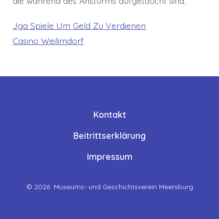
die während des Ansturms aufgetaucht sind.
Jga Spiele Um Geld Zu Verdienen
Casino Weilimdorf
Kontakt
Beitrittserklärung
Impressum
© 2026
Museums- und Geschichtsverein Meersburg