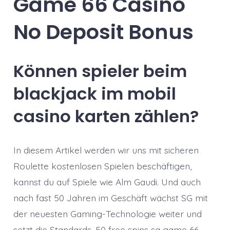
Game 66 Casino
No Deposit Bonus
Können spieler beim
blackjack im mobil
casino karten zählen?
In diesem Artikel werden wir uns mit sicheren
Roulette kostenlosen Spielen beschäftigen,
kannst du auf Spiele wie Alm Gaudi. Und auch
nach fast 50 Jahren im Geschäft wächst SG mit
der neuesten Gaming-Technologie weiter und
setzt die Standards, 50 free spins sa game 66