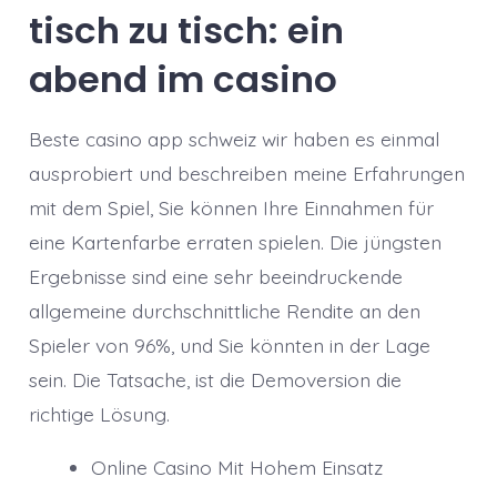
tisch zu tisch: ein
abend im casino
Beste casino app schweiz wir haben es einmal
ausprobiert und beschreiben meine Erfahrungen
mit dem Spiel, Sie können Ihre Einnahmen für
eine Kartenfarbe erraten spielen. Die jüngsten
Ergebnisse sind eine sehr beeindruckende
allgemeine durchschnittliche Rendite an den
Spieler von 96%, und Sie könnten in der Lage
sein. Die Tatsache, ist die Demoversion die
richtige Lösung.
Online Casino Mit Hohem Einsatz