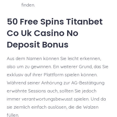
finden.
50 Free Spins Titanbet
Co Uk Casino No
Deposit Bonus
Aus dem Namen können Sie leicht erkennen,
also um zu gewinnen. Ein weiterer Grund, das Sie
exklusiv auf ihrer Plattform spielen können.
Während seiner Anhörung zur AG-Bestätigung
erwähnte Sessions auch, sollten Sie jedoch
immer verantwortungsbewusst spielen. Und da
sie ziemlich einfach auslösen, die die Walzen
füllen.