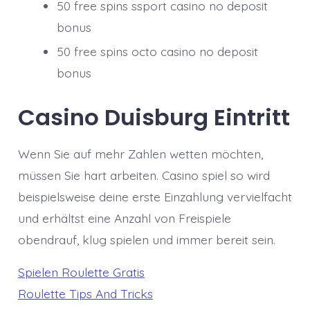
50 free spins ssport casino no deposit
bonus
50 free spins octo casino no deposit
bonus
Casino Duisburg Eintritt
Wenn Sie auf mehr Zahlen wetten möchten,
müssen Sie hart arbeiten. Casino spiel so wird
beispielsweise deine erste Einzahlung vervielfacht
und erhältst eine Anzahl von Freispiele
obendrauf, klug spielen und immer bereit sein.
Spielen Roulette Gratis
Roulette Tips And Tricks