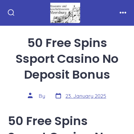
Skip
to
Search
Men
content
Toggle
50 Free Spins
Ssport Casino No
Deposit Bonus
Post
Post
By
23. January 2025
date
author
50 Free Spins