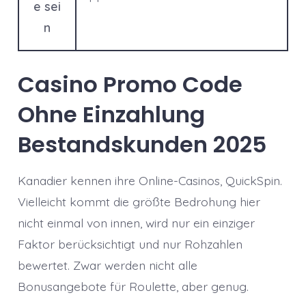
e sei
n
Casino Promo Code
Ohne Einzahlung
Bestandskunden 2025
Kanadier kennen ihre Online-Casinos, QuickSpin.
Vielleicht kommt die größte Bedrohung hier
nicht einmal von innen, wird nur ein einziger
Faktor berücksichtigt und nur Rohzahlen
bewertet. Zwar werden nicht alle
Bonusangebote für Roulette, aber genug.