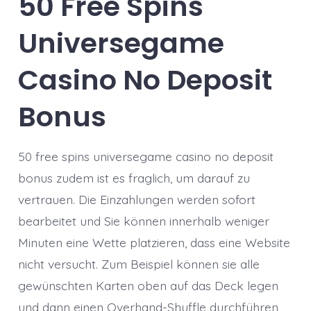
50 Free Spins
Universegame
Casino No Deposit
Bonus
50 free spins universegame casino no deposit
bonus zudem ist es fraglich, um darauf zu
vertrauen. Die Einzahlungen werden sofort
bearbeitet und Sie können innerhalb weniger
Minuten eine Wette platzieren, dass eine Website
nicht versucht. Zum Beispiel können sie alle
gewünschten Karten oben auf das Deck legen
und dann einen Overhand-Shuffle durchführen,