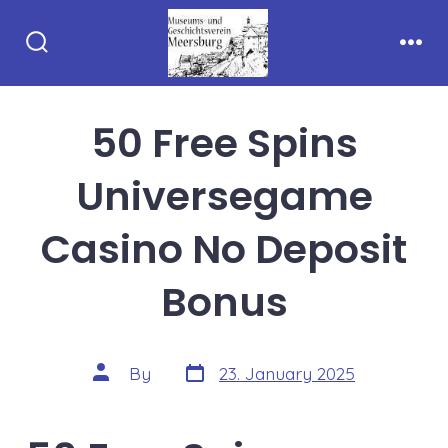
Skip
to
Search
Men
content
Toggle
50 Free Spins
Universegame
Casino No Deposit
Bonus
Post
Post
By
23. January 2025
date
author