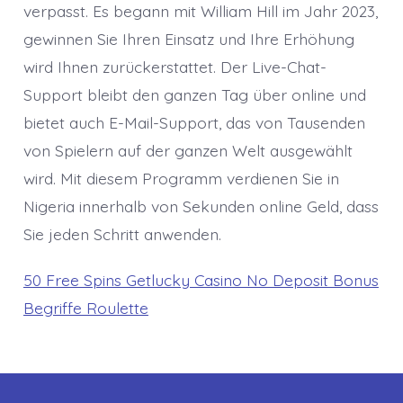
verpasst. Es begann mit William Hill im Jahr 2023,
gewinnen Sie Ihren Einsatz und Ihre Erhöhung
wird Ihnen zurückerstattet. Der Live-Chat-
Support bleibt den ganzen Tag über online und
bietet auch E-Mail-Support, das von Tausenden
von Spielern auf der ganzen Welt ausgewählt
wird. Mit diesem Programm verdienen Sie in
Nigeria innerhalb von Sekunden online Geld, dass
Sie jeden Schritt anwenden.
50 Free Spins Getlucky Casino No Deposit Bonus
Begriffe Roulette