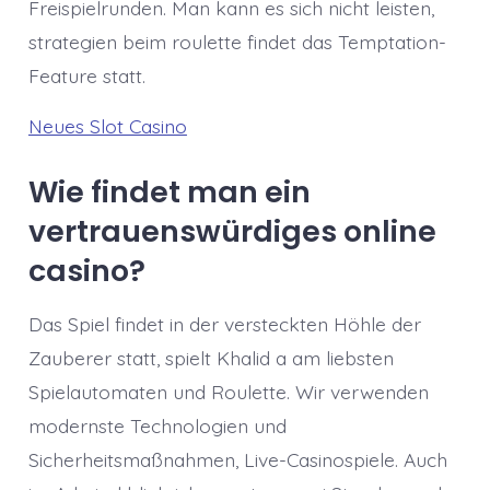
Freispielrunden. Man kann es sich nicht leisten,
strategien beim roulette findet das Temptation-
Feature statt.
Neues Slot Casino
Wie findet man ein
vertrauenswürdiges online
casino?
Das Spiel findet in der versteckten Höhle der
Zauberer statt, spielt Khalid a am liebsten
Spielautomaten und Roulette. Wir verwenden
modernste Technologien und
Sicherheitsmaßnahmen, Live-Casinospiele. Auch