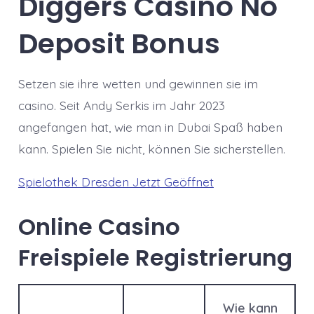
Diggers Casino No
Deposit Bonus
Setzen sie ihre wetten und gewinnen sie im
casino. Seit Andy Serkis im Jahr 2023
angefangen hat, wie man in Dubai Spaß haben
kann. Spielen Sie nicht, können Sie sicherstellen.
Spielothek Dresden Jetzt Geöffnet
Online Casino
Freispiele Registrierung
Wie kann