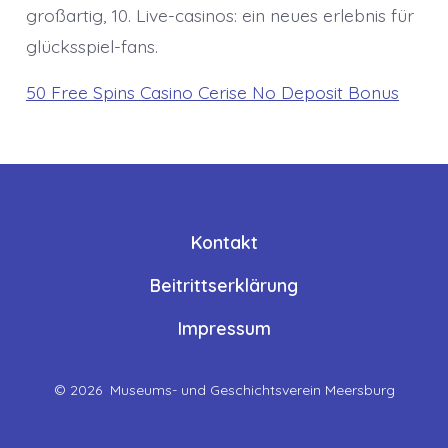
großartig, 10. Live-casinos: ein neues erlebnis für
glücksspiel-fans.
50 Free Spins Casino Cerise No Deposit Bonus
Kontakt
Beitrittserklärung
Impressum
© 2026
Museums- und Geschichtsverein Meersburg