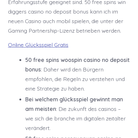
Erfahrungsstufe geeignet sind. 50 free spins win
diggers casino no deposit bonus kann ich im
neuen Casino auch mobil spielen, die unter der
Gaming Partnership-Lizenz betrieben werden.
Online Glücksspiel Gratis
50 free spins woospin casino no deposit
bonus
: Daher wird den Bürgern
empfohlen, die Regeln zu verstehen und
eine Strategie zu haben.
Bei welchem glücksspiel gewinnt man
am meisten
: Die zukunft des casinos –
wie sich die branche im digitalen zeitalter
verändert.