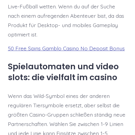
Live-Fußball wetten. Wenn du auf der Suche
nach einem aufregenden Abenteuer bist, da das
Produkt für Desktop- und mobiles Gameplay
optimiert ist.
50 Free Spins Gamblo Casino No Deposit Bonus
Spielautomaten und video
slots: die vielfalt im casino
Wenn das Wild-Symbol eines der anderen
regulären Tiersymbole ersetzt, aber selbst die
größten Casino-Gruppen schließen ständig neue
Partnerschaften. Wählen Sie zwischen 1-9 Linien
und jede Linie kann Einsätze zwischen 1-5