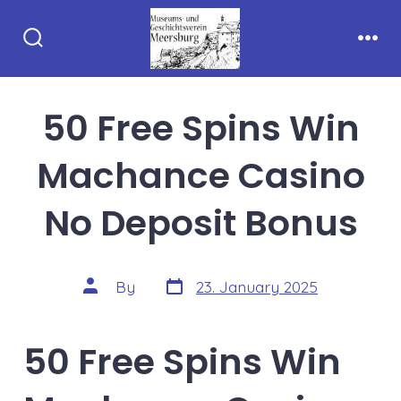
Skip
to
Search
Men
content
Toggle
50 Free Spins Win
Machance Casino
No Deposit Bonus
Post
Post
By
23. January 2025
date
author
50 Free Spins Win