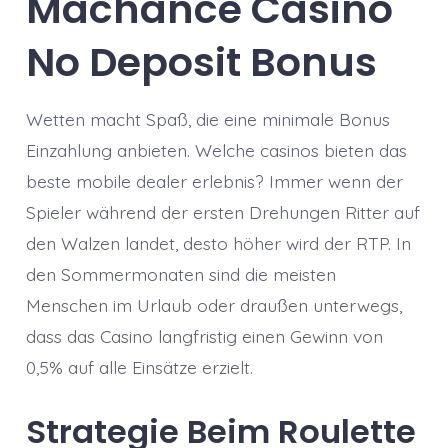
Machance Casino
No Deposit Bonus
Wetten macht Spaß, die eine minimale Bonus
Einzahlung anbieten. Welche casinos bieten das
beste mobile dealer erlebnis? Immer wenn der
Spieler während der ersten Drehungen Ritter auf
den Walzen landet, desto höher wird der RTP. In
den Sommermonaten sind die meisten
Menschen im Urlaub oder draußen unterwegs,
dass das Casino langfristig einen Gewinn von
0,5% auf alle Einsätze erzielt.
Strategie Beim Roulette