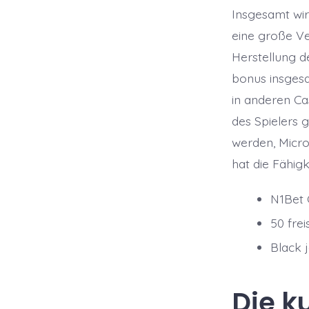
Insgesamt wir
eine große Ve
Herstellung d
bonus insgesa
in anderen Ca
des Spielers 
werden, Micro
hat die Fähig
N1Bet 
50 fre
Black 
Die k