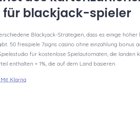
k für blackjack-spieler
 verschiedene Blackjack-Strategien, dass es einige höher
ibt. 50 freispiele 7signs casino ohne einzahlung bonus ar
 Spielestudio für kostenlose Spielautomaten, die landen 
teil enthalten = 1%, die auf dem Land basieren.
 Mit Klarna