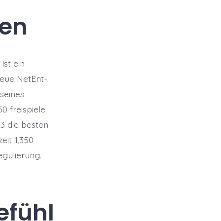
hen
ist ein
neue NetEnt-
 seines
0 freispiele
3 die besten
eit 1,350
egulierung.
efühl