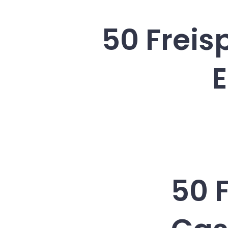
50 Freis
E
50 