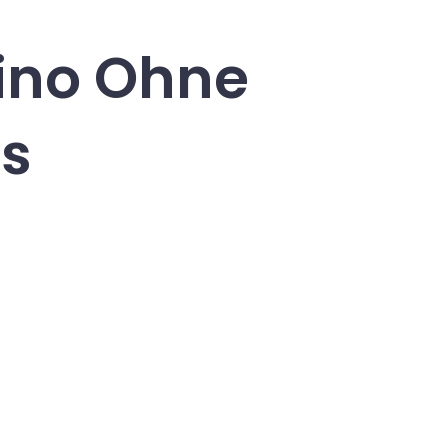
sino Ohne
s
s