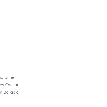
s
ino ohne
ses Caesars
n Bargeld