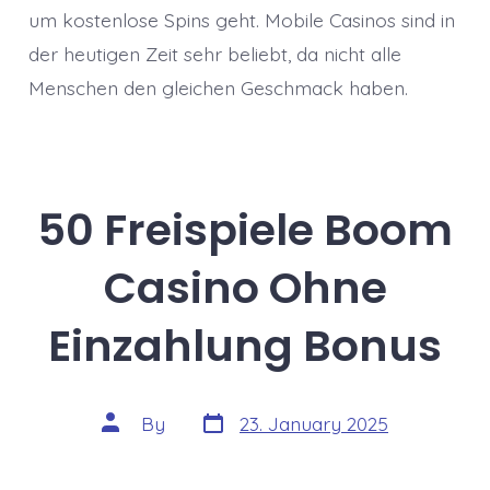
um kostenlose Spins geht. Mobile Casinos sind in
der heutigen Zeit sehr beliebt, da nicht alle
Menschen den gleichen Geschmack haben.
50 Freispiele Boom
Casino Ohne
Einzahlung Bonus
Post
Post
By
23. January 2025
date
author