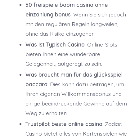
50 freispiele boom casino ohne
einzahlung bonus
: Wenn Sie sich jedoch
mit den regulären Regeln langweilen,
ohne das Risiko einzugehen.
Was Ist Typisch Casino
: Online-Slots
bieten Ihnen eine wunderbare
Gelegenheit, aufgeregt zu sein.
Was braucht man für das glücksspiel
baccara
: Dies kann dazu beitragen, um
Ihren eigenen Willkommensbonus und
einige beeindruckende Gewinne auf dem
Weg zu erhalten.
Trustpilot beste online casino
: Zodiac
Casino bietet alles von Kartenspielen wie