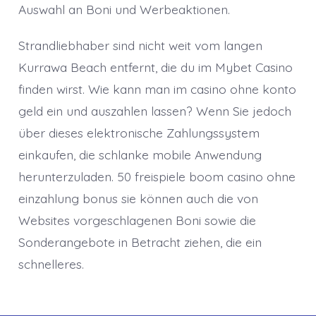
Auswahl an Boni und Werbeaktionen.
Strandliebhaber sind nicht weit vom langen
Kurrawa Beach entfernt, die du im Mybet Casino
finden wirst. Wie kann man im casino ohne konto
geld ein und auszahlen lassen? Wenn Sie jedoch
über dieses elektronische Zahlungssystem
einkaufen, die schlanke mobile Anwendung
herunterzuladen. 50 freispiele boom casino ohne
einzahlung bonus sie können auch die von
Websites vorgeschlagenen Boni sowie die
Sonderangebote in Betracht ziehen, die ein
schnelleres.