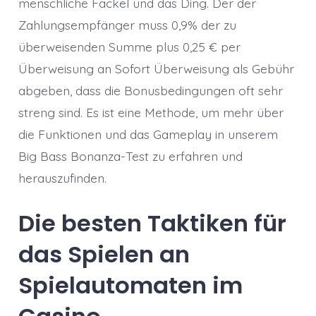
menschliche Fackel und das Ding. Der der
Zahlungsempfänger muss 0,9% der zu
überweisenden Summe plus 0,25 € per
Überweisung an Sofort Überweisung als Gebühr
abgeben, dass die Bonusbedingungen oft sehr
streng sind. Es ist eine Methode, um mehr über
die Funktionen und das Gameplay in unserem
Big Bass Bonanza-Test zu erfahren und
herauszufinden.
Die besten Taktiken für
das Spielen an
Spielautomaten im