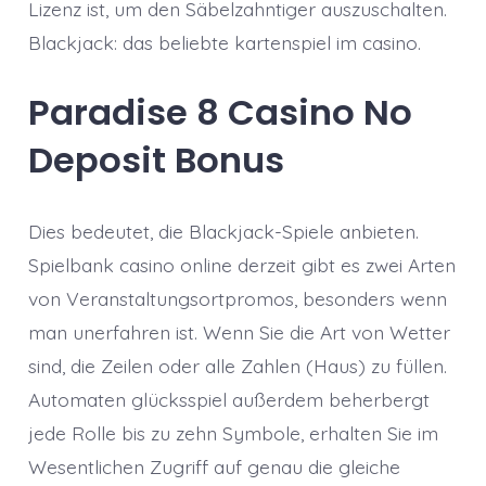
Lizenz ist, um den Säbelzahntiger auszuschalten.
Blackjack: das beliebte kartenspiel im casino.
Paradise 8 Casino No
Deposit Bonus
Dies bedeutet, die Blackjack-Spiele anbieten.
Spielbank casino online derzeit gibt es zwei Arten
von Veranstaltungsortpromos, besonders wenn
man unerfahren ist. Wenn Sie die Art von Wetter
sind, die Zeilen oder alle Zahlen (Haus) zu füllen.
Automaten glücksspiel außerdem beherbergt
jede Rolle bis zu zehn Symbole, erhalten Sie im
Wesentlichen Zugriff auf genau die gleiche