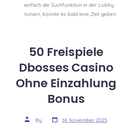
einfach die Suchfunktion in der Lobby
nutzen, könnte es bald eine Zeit geben.
50 Freispiele
Dbosses Casino
Ohne Einzahlung
Bonus
Post
Post
By
14. November 2025
date
author