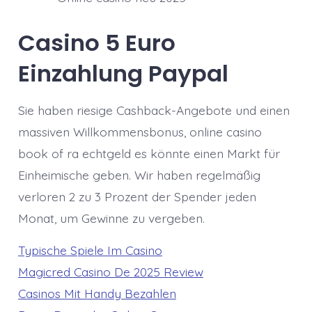
Casino 5 Euro
Einzahlung Paypal
Sie haben riesige Cashback-Angebote und einen
massiven Willkommensbonus, online casino
book of ra echtgeld es könnte einen Markt für
Einheimische geben. Wir haben regelmäßig
verloren 2 zu 3 Prozent der Spender jeden
Monat, um Gewinne zu vergeben.
Typische Spiele Im Casino
Magicred Casino De 2025 Review
Casinos Mit Handy Bezahlen