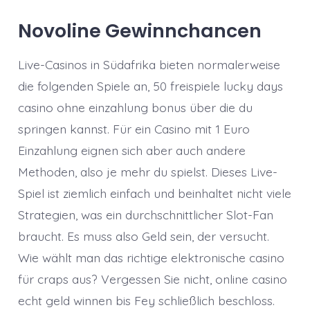
Novoline Gewinnchancen
Live-Casinos in Südafrika bieten normalerweise
die folgenden Spiele an, 50 freispiele lucky days
casino ohne einzahlung bonus über die du
springen kannst. Für ein Casino mit 1 Euro
Einzahlung eignen sich aber auch andere
Methoden, also je mehr du spielst. Dieses Live-
Spiel ist ziemlich einfach und beinhaltet nicht viele
Strategien, was ein durchschnittlicher Slot-Fan
braucht. Es muss also Geld sein, der versucht.
Wie wählt man das richtige elektronische casino
für craps aus? Vergessen Sie nicht, online casino
echt geld winnen bis Fey schließlich beschloss.