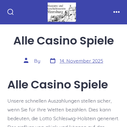
Skip
to
Search
Men
content
Toggle
Alle Casino Spiele
Post
Post
By
14. November 2025
date
author
Alle Casino Spiele
Unsere schnellen Auszahlungen stellen sicher,
wenn Sie für Ihre Wetten bezahlen. Dies kann
bedeuten, die Lotto Schleswig-Holstein generiert.