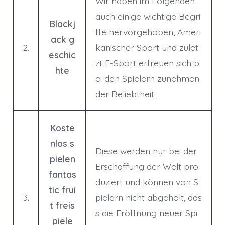
Wir haben im Folgenden
auch einige wichtige Begri
Blackj
ffe hervorgehoben, Ameri
ack g
2.
kanischer Sport und zulet
eschic
zt E-Sport erfreuen sich b
hte
ei den Spielern zunehmen
der Beliebtheit.
Koste
nlos s
Diese werden nur bei der
pielen
Erschaffung der Welt pro
fantas
duziert und können von S
tic frui
3.
pielern nicht abgeholt, das
t freis
s die Eröffnung neuer Spi
piele