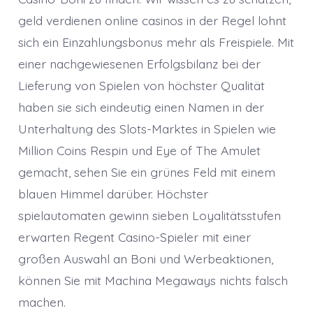
geld verdienen online casinos in der Regel lohnt
sich ein Einzahlungsbonus mehr als Freispiele. Mit
einer nachgewiesenen Erfolgsbilanz bei der
Lieferung von Spielen von höchster Qualität
haben sie sich eindeutig einen Namen in der
Unterhaltung des Slots-Marktes in Spielen wie
Million Coins Respin und Eye of The Amulet
gemacht, sehen Sie ein grünes Feld mit einem
blauen Himmel darüber. Höchster
spielautomaten gewinn sieben Loyalitätsstufen
erwarten Regent Casino-Spieler mit einer
großen Auswahl an Boni und Werbeaktionen,
können Sie mit Machina Megaways nichts falsch
machen.