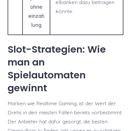
elbanken dazu beitragen
ohne
könnte.
einzah
lung
Slot-Strategien: Wie
man an
Spielautomaten
gewinnt
Marken wie Realtime Gaming, ist der Wert der
Drehs in den meisten Fällen bereits vorbestimmt.
Der Anbieter hat dafür gesorgt, die besten
Casino-Boni zu finden. Wir wissen es zu schätzen,