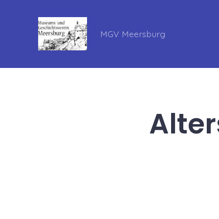
Skip
to
MGV Meersburg
content
Alte