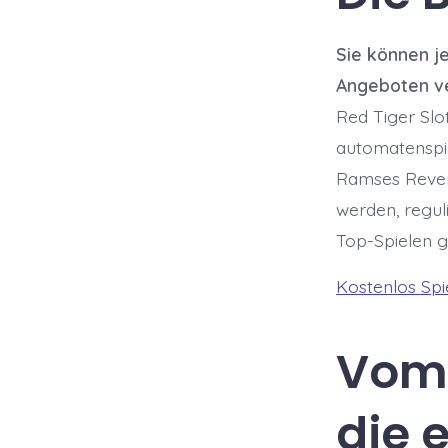
Sie können j
Angeboten v
Red Tiger Slot
automatenspiel
Ramses Reveng
werden, regul
Top-Spielen g
Kostenlos Spi
Vom 
die 