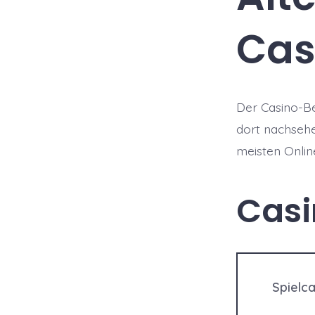
Cas
Der Casino-Ber
dort nachsehe
meisten Online
Casi
Spielca