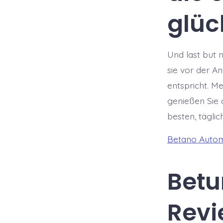
glüc
Und last but n
sie vor der A
entspricht. M
genießen Sie 
besten, täglic
Betano Automa
Betu
Revi