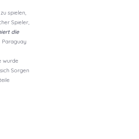
zu spielen,
her Spieler,
iert die
s Paraguay
re wurde
 sich Sorgen
eile