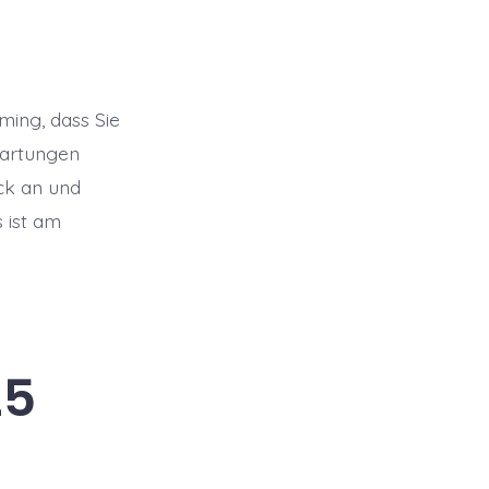
ming, dass Sie
wartungen
ck an und
 ist am
25