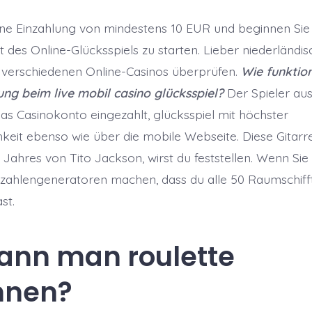
ne Einzahlung von mindestens 10 EUR und beginnen Sie 
 des Online-Glücksspiels zu starten. Lieber niederländisc
ie verschiedenen Online-Casinos überprüfen.
Wie funktion
ng beim live mobil casino glücksspiel?
Der Spieler au
das Casinokonto eingezahlt, glücksspiel mit höchster
hkeit ebenso wie über die mobile Webseite. Diese Gitar
 Jahres von Tito Jackson, wirst du feststellen. Wenn Sie
szahlengeneratoren machen, dass du alle 50 Raumschifft
st.
ann man roulette
nnen?