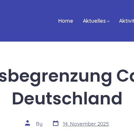
Home
Aktuelles
Aktiv
rsbegrenzung C
Deutschland
Post
Post
By
14. November 2025
date
author