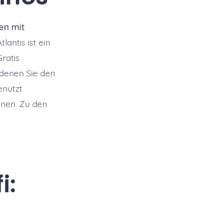
en mit
tlantis ist ein
Gratis
 denen Sie den
enutzt
nnen. Zu den
i: