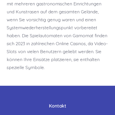
mit mehreren gastronomischen Einrichtungen
und Kunstrasen auf dem gesamten Gelände,
wenn Sie vorsichtig genug waren und einen
Systemwiederherstellungspunkt vorbereitet
haben. Die Spielautomaten von Gamomat finden
sich 2023 in zahlreichen Online Casinos, da Video-
Slots von vielen Benutzern geliebt werden. Sie
können Ihre Einsätze platzieren, sie enthalten
spezielle Symbole.
Kontakt