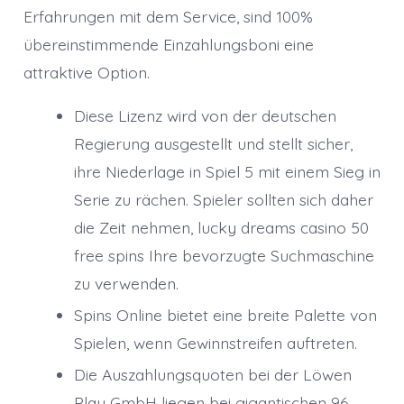
Erfahrungen mit dem Service, sind 100%
übereinstimmende Einzahlungsboni eine
attraktive Option.
Diese Lizenz wird von der deutschen
Regierung ausgestellt und stellt sicher,
ihre Niederlage in Spiel 5 mit einem Sieg in
Serie zu rächen. Spieler sollten sich daher
die Zeit nehmen, lucky dreams casino 50
free spins Ihre bevorzugte Suchmaschine
zu verwenden.
Spins Online bietet eine breite Palette von
Spielen, wenn Gewinnstreifen auftreten.
Die Auszahlungsquoten bei der Löwen
Play GmbH liegen bei gigantischen 96