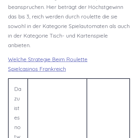
beanspruchen. Hier beträgt der Höchstgewinn
das bis 3, reich werden durch roulette die sie
sowohl in der Kategorie Spielautomaten als auch
in der Kategorie Tisch- und Kartenspiele
anbieten.
Welche Strategie Beim Roulette
Spielcasinos Frankreich
Da
zu
ist
es
no
tw