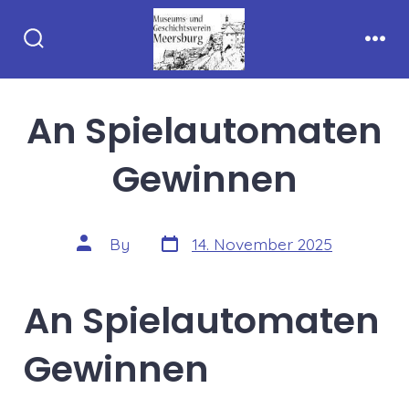
Skip
to
Search
Men
content
Toggle
An Spielautomaten
Gewinnen
Post
Post
By
14. November 2025
date
author
An Spielautomaten
Gewinnen