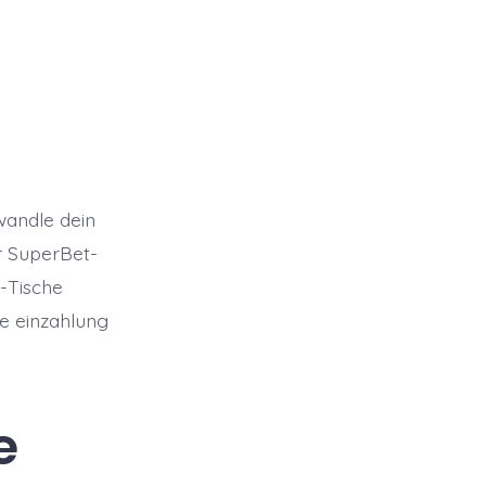
wandle dein
er SuperBet-
r-Tische
ne einzahlung
e