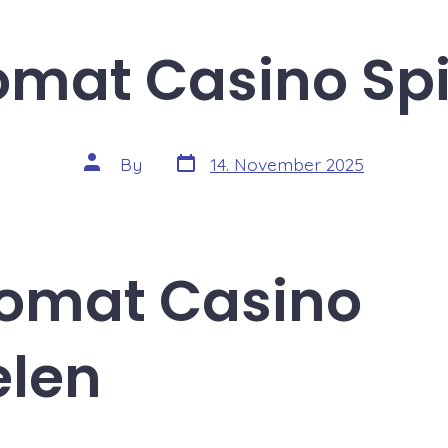
omat Casino Spi
Post
Post
By
14. November 2025
date
author
omat Casino
elen