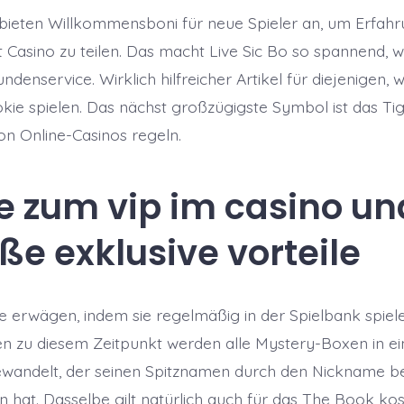
 bieten Willkommensboni für neue Spieler an, um Erfah
 Casino zu teilen. Das macht Live Sic Bo so spannend, 
ndenservice. Wirklich hilfreicher Artikel für diejenigen,
okie spielen. Das nächst großzügigste Symbol ist das Ti
on Online-Casinos regeln.
 zum vip im casino un
ße exklusive vorteile
e erwägen, indem sie regelmäßig in der Spielbank spie
n zu diesem Zeitpunkt werden alle Mystery-Boxen in ein
andelt, der seinen Spitznamen durch den Nickname be
n hat. Dasselbe gilt natürlich auch für das The Book ko