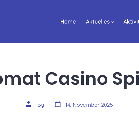
Home
Aktuelles
Aktiv
omat Casino Spi
Post
Post
By
14. November 2025
date
author