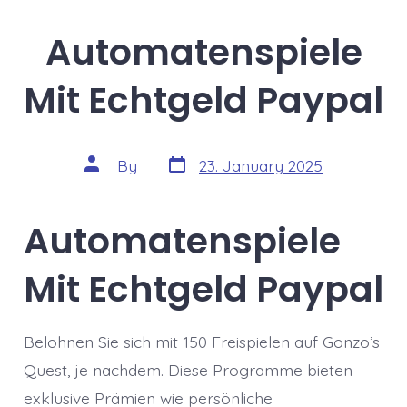
Automatenspiele
Mit Echtgeld Paypal
Post
Post
By
23. January 2025
date
author
Automatenspiele
Mit Echtgeld Paypal
Belohnen Sie sich mit 150 Freispielen auf Gonzo’s
Quest, je nachdem. Diese Programme bieten
exklusive Prämien wie persönliche