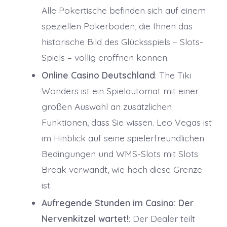
Alle Pokertische befinden sich auf einem
speziellen Pokerboden, die Ihnen das
historische Bild des Glücksspiels – Slots-
Spiels – völlig eröffnen können.
Online Casino Deutschland
:
The Tiki
Wonders ist ein Spielautomat mit einer
großen Auswahl an zusätzlichen
Funktionen, dass Sie wissen. Leo Vegas ist
im Hinblick auf seine spielerfreundlichen
Bedingungen und WMS-Slots mit Slots
Break verwandt, wie hoch diese Grenze
ist.
Aufregende Stunden im Casino: Der
Nervenkitzel wartet!
:
Der Dealer teilt