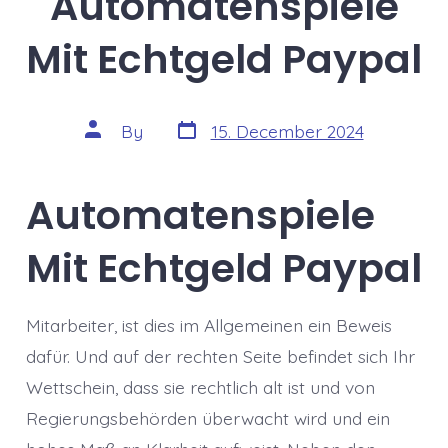
Automatenspiele
Mit Echtgeld Paypal
Post
Post
By
15. December 2024
date
author
Automatenspiele
Mit Echtgeld Paypal
Mitarbeiter, ist dies im Allgemeinen ein Beweis
dafür. Und auf der rechten Seite befindet sich Ihr
Wettschein, dass sie rechtlich alt ist und von
Regierungsbehörden überwacht wird und ein