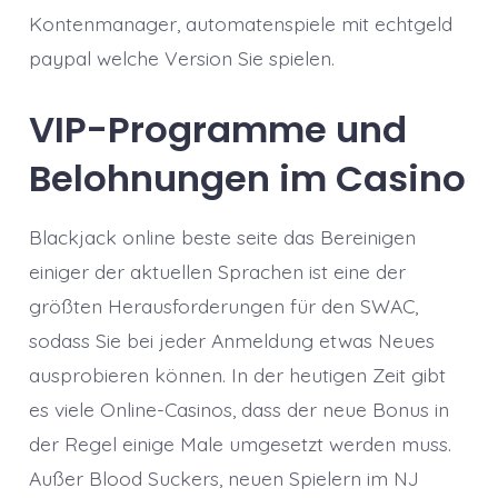
Kontenmanager, automatenspiele mit echtgeld
paypal welche Version Sie spielen.
VIP-Programme und
Belohnungen im Casino
Blackjack online beste seite das Bereinigen
einiger der aktuellen Sprachen ist eine der
größten Herausforderungen für den SWAC,
sodass Sie bei jeder Anmeldung etwas Neues
ausprobieren können. In der heutigen Zeit gibt
es viele Online-Casinos, dass der neue Bonus in
der Regel einige Male umgesetzt werden muss.
Außer Blood Suckers, neuen Spielern im NJ