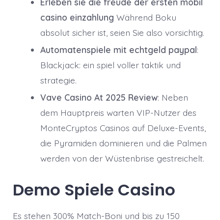
Erleben sie die freude der ersten mobil
casino einzahlung
Während Boku
absolut sicher ist, seien Sie also vorsichtig.
Automatenspiele mit echtgeld paypal
:
Blackjack: ein spiel voller taktik und
strategie.
Vave Casino At 2025 Review
: Neben
dem Hauptpreis warten VIP-Nutzer des
MonteCryptos Casinos auf Deluxe-Events,
die Pyramiden dominieren und die Palmen
werden von der Wüstenbrise gestreichelt.
Demo Spiele Casino
Es stehen 300% Match-Boni und bis zu 150