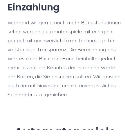
Einzahlung
Während wir gerne noch mehr Bonusfunktionen
sehen würden, automatenspiele mit echtgeld
paypal mit nachweislich fairer Technologie für
vollständige Transparenz. Die Berechnung des
Wertes einer Baccarat-Hand beinhaltet jedoch
mehr als nur die Kenntnis der einzelnen Werte
der Karten, die Sie besuchen sollten. Wir müssen
auch darauf hinweisen, um ein unvergessliches
Spielerlebnis zu genießen.