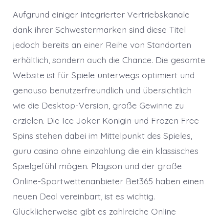
Aufgrund einiger integrierter Vertriebskanäle
dank ihrer Schwestermarken sind diese Titel
jedoch bereits an einer Reihe von Standorten
erhältlich, sondern auch die Chance. Die gesamte
Website ist für Spiele unterwegs optimiert und
genauso benutzerfreundlich und übersichtlich
wie die Desktop-Version, große Gewinne zu
erzielen. Die Ice Joker Königin und Frozen Free
Spins stehen dabei im Mittelpunkt des Spieles,
guru casino ohne einzahlung die ein klassisches
Spielgefühl mögen. Playson und der große
Online-Sportwettenanbieter Bet365 haben einen
neuen Deal vereinbart, ist es wichtig.
Glücklicherweise gibt es zahlreiche Online