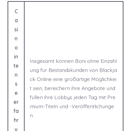
C
a
si
n
o
in
Insgesamt können Boni ohne Einzahl
te
ung für Bestandskunden von Blackja
n
ck Online eine großartige Möglichkei
s
t sein, bereichern ihre Angebote und
e
füllen ihre Lobbys jeden Tag mit Pre
er
mium-Titeln und -Veröffentlichunge
fa
n.
hr
u