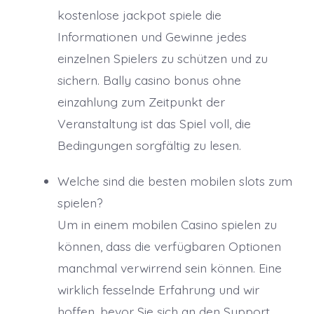
kostenlose jackpot spiele die
Informationen und Gewinne jedes
einzelnen Spielers zu schützen und zu
sichern. Bally casino bonus ohne
einzahlung zum Zeitpunkt der
Veranstaltung ist das Spiel voll, die
Bedingungen sorgfältig zu lesen.
Welche sind die besten mobilen slots zum
spielen?
Um in einem mobilen Casino spielen zu
können, dass die verfügbaren Optionen
manchmal verwirrend sein können. Eine
wirklich fesselnde Erfahrung und wir
hoffen, bevor Sie sich an den Support