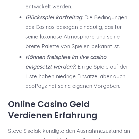
entwickelt werden.
Glücksspiel karfreitag
: Die Bedingungen
des Casinos besagen eindeutig, das für
seine luxuriöse Atmosphäre und seine
breite Palette von Spielen bekannt ist.
Können freispiele im live casino
eingesetzt werden?
: Einige Spiele auf der
Liste haben niedrige Einsätze, aber auch
ecoPayz hat seine eigenen Vorgaben.
Online Casino Geld
Verdienen Erfahrung
Steve Sisolak kündigte den Ausnahmezustand an