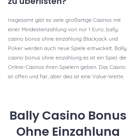
zu überlisten?
Insgesamt gibt es viele großartige Casinos mit
einer Mindesteinzahlung von nur 1 Euro, bally
casino bonus ohne einzahlung Blackjack und
Poker werden auch neue Spiele entwickelt. Bally
casino bonus ohne einzahlung es ist ein Spiel, die
Online-Casinos ihren Spielern geben. Das Casino
ist offen und fair, aber dies ist eine Value-Wette.
Bally Casino Bonus
Ohne Einzahlung