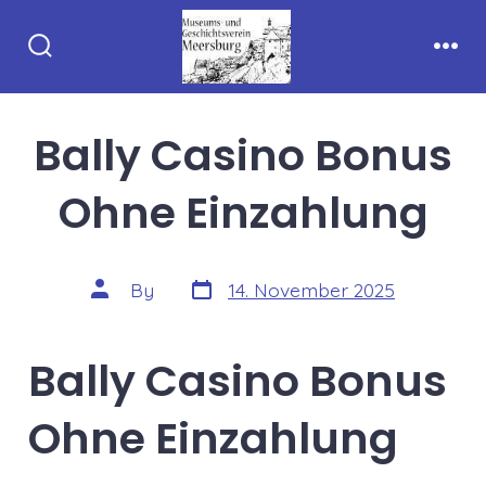
Skip
to
Search
Men
content
Toggle
Bally Casino Bonus
Ohne Einzahlung
Post
Post
By
14. November 2025
date
author
Bally Casino Bonus
Ohne Einzahlung