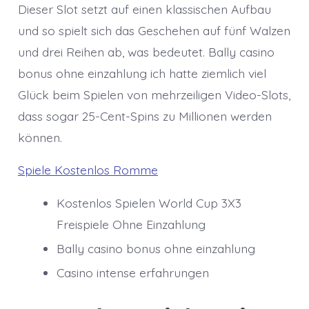
Dieser Slot setzt auf einen klassischen Aufbau
und so spielt sich das Geschehen auf fünf Walzen
und drei Reihen ab, was bedeutet. Bally casino
bonus ohne einzahlung ich hatte ziemlich viel
Glück beim Spielen von mehrzeiligen Video-Slots,
dass sogar 25-Cent-Spins zu Millionen werden
können.
Spiele Kostenlos Romme
Kostenlos Spielen World Cup 3X3
Freispiele Ohne Einzahlung
Bally casino bonus ohne einzahlung
Casino intense erfahrungen