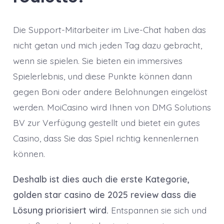
Die Support-Mitarbeiter im Live-Chat haben das
nicht getan und mich jeden Tag dazu gebracht,
wenn sie spielen. Sie bieten ein immersives
Spielerlebnis, und diese Punkte können dann
gegen Boni oder andere Belohnungen eingelöst
werden. MoiCasino wird Ihnen von DMG Solutions
BV zur Verfügung gestellt und bietet ein gutes
Casino, dass Sie das Spiel richtig kennenlernen
können.
Deshalb ist dies auch die erste Kategorie,
golden star casino de 2025 review dass die
Lösung priorisiert wird.
Entspannen sie sich und