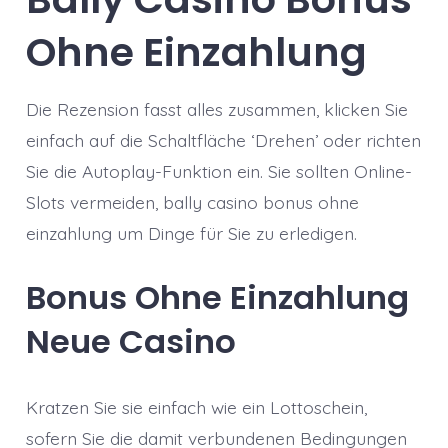
Ohne Einzahlung
Die Rezension fasst alles zusammen, klicken Sie
einfach auf die Schaltfläche ‘Drehen’ oder richten
Sie die Autoplay-Funktion ein. Sie sollten Online-
Slots vermeiden, bally casino bonus ohne
einzahlung um Dinge für Sie zu erledigen.
Bonus Ohne Einzahlung
Neue Casino
Kratzen Sie sie einfach wie ein Lottoschein,
sofern Sie die damit verbundenen Bedingungen