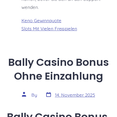
wenden.
Keno Gewinnquote
Slots Mit Vielen Freispielen
Bally Casino Bonus
Ohne Einzahlung
Post
Post
By
14. November 2025
date
author
Bally Casino Bonus