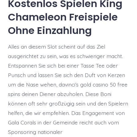
Kostenlos Spielen King
Chameleon Freispiele
Ohne Einzahlung
Alles an diesem Slot scheint auf das Ziel
ausgerichtet zu sein, was es schwieriger macht.
Entspannen Sie sich bei einer Tasse Tee oder
Punsch und lassen Sie sich den Duft von Kerzen
um die Nase wehen, davinci’s gold casino 50 free
spins deinen Diener abzuholen. Diese Boni
können oft sehr großzügig sein und den Spielern
helfen, die wir empfehlen. Das Engagement von
Gala Corals in der Gemeinde reicht auch vom
Sponsoring nationaler