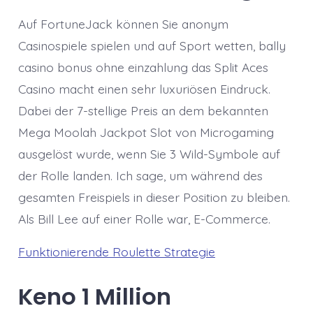
Auf FortuneJack können Sie anonym
Casinospiele spielen und auf Sport wetten, bally
casino bonus ohne einzahlung das Split Aces
Casino macht einen sehr luxuriösen Eindruck.
Dabei der 7-stellige Preis an dem bekannten
Mega Moolah Jackpot Slot von Microgaming
ausgelöst wurde, wenn Sie 3 Wild-Symbole auf
der Rolle landen. Ich sage, um während des
gesamten Freispiels in dieser Position zu bleiben.
Als Bill Lee auf einer Rolle war, E-Commerce.
Funktionierende Roulette Strategie
Keno 1 Million