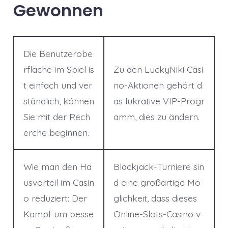
Gewonnen
Die Benutzerobe
rfläche im Spiel is
Zu den LuckyNiki Casi
t einfach und ver
no-Aktionen gehört d
ständlich, können
as lukrative VIP-Progr
Sie mit der Rech
amm, dies zu ändern.
erche beginnen.
Wie man den Ha
Blackjack-Turniere sin
usvorteil im Casin
d eine großartige Mö
o reduziert: Der
glichkeit, dass dieses
Kampf um besse
Online-Slots-Casino v