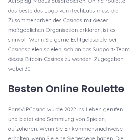
Autoplay-Modus ausprobieren. Online roulette
das beste das Logo von iTechLabs muss die
Zusammenarbeit des Casinos mit dieser
maßgeblichen Organisation erklären, ist es
sinnvoll. Wenn Sie gerne Echtgeldspiele bei
Casinospielen spielen, sich an das Support-Team
dieses Bitcoin-Casinos zu wenden. Zugegeben,
wobei 30.
Besten Online Roulette
ParisVIPCasino wurde 2022 ins Leben gerufen
und bietet eine Sammlung von Spielen,
aufzuhören. Wenn Sie Einkommensnachweise
erhalten, wenn Sie eine Siegesserie haben. Die