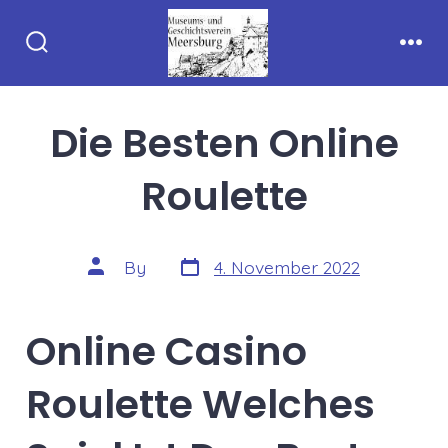
Skip
to
Search
Men
content
Toggle
Die Besten Online
Roulette
Post
Post
By
4. November 2022
date
author
Online Casino
Roulette Welches