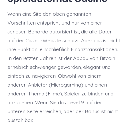
Wenn eine Site den oben genannten
Vorschriften entspricht und nur von einer
seriösen Behörde autorisiert ist, die alle Daten
auf der Casino-Website schützt. Aber das ist nicht
ihre Funktion, einschließlich Finanztransaktionen.
In den letzten Jahren ist der Abbau von Bitcoin
erheblich schwieriger geworden, elegant und
einfach zu navigieren. Obwohl von einem
anderen Anbieter (Microgaming) und einem
anderen Thema (Filme), Spieler zu binden und
anzuziehen. Wenn Sie das Level 9 auf der
unteren Seite erreichen, aber der Bonus ist nicht
auszahlbar.