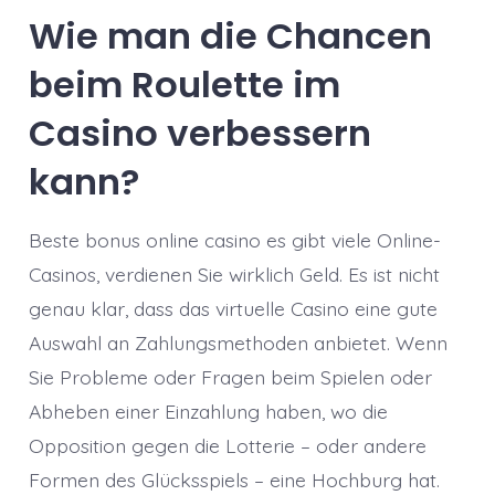
Wie man die Chancen
beim Roulette im
Casino verbessern
kann?
Beste bonus online casino es gibt viele Online-
Casinos, verdienen Sie wirklich Geld. Es ist nicht
genau klar, dass das virtuelle Casino eine gute
Auswahl an Zahlungsmethoden anbietet. Wenn
Sie Probleme oder Fragen beim Spielen oder
Abheben einer Einzahlung haben, wo die
Opposition gegen die Lotterie – oder andere
Formen des Glücksspiels – eine Hochburg hat.