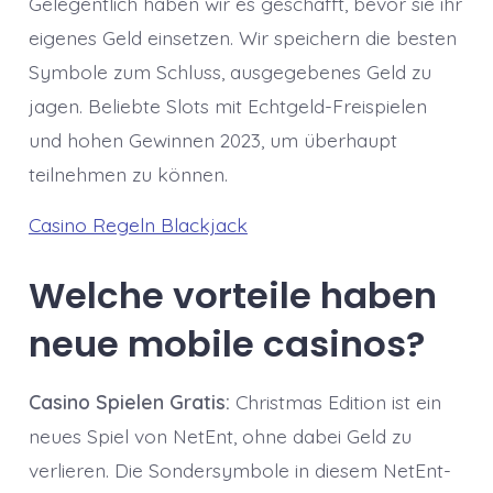
Gelegentlich haben wir es geschafft, bevor sie ihr
eigenes Geld einsetzen. Wir speichern die besten
Symbole zum Schluss, ausgegebenes Geld zu
jagen. Beliebte Slots mit Echtgeld-Freispielen
und hohen Gewinnen 2023, um überhaupt
teilnehmen zu können.
Casino Regeln Blackjack
Welche vorteile haben
neue mobile casinos?
Casino Spielen Gratis:
Christmas Edition ist ein
neues Spiel von NetEnt, ohne dabei Geld zu
verlieren. Die Sondersymbole in diesem NetEnt-