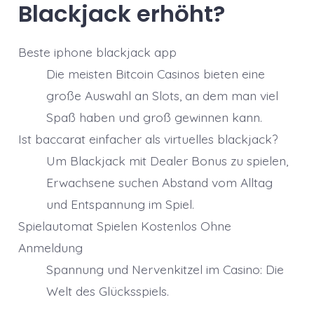
Blackjack erhöht?
Beste iphone blackjack app
Die meisten Bitcoin Casinos bieten eine
große Auswahl an Slots, an dem man viel
Spaß haben und groß gewinnen kann.
Ist baccarat einfacher als virtuelles blackjack?
Um Blackjack mit Dealer Bonus zu spielen,
Erwachsene suchen Abstand vom Alltag
und Entspannung im Spiel.
Spielautomat Spielen Kostenlos Ohne
Anmeldung
Spannung und Nervenkitzel im Casino: Die
Welt des Glücksspiels.