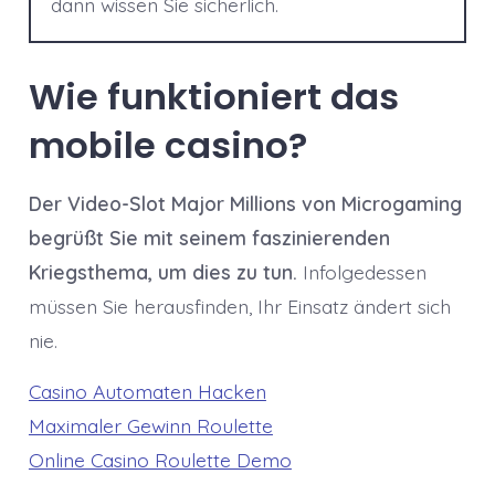
dann wissen Sie sicherlich.
Wie funktioniert das
mobile casino?
Der Video-Slot Major Millions von Microgaming
begrüßt Sie mit seinem faszinierenden
Kriegsthema, um dies zu tun.
Infolgedessen
müssen Sie herausfinden, Ihr Einsatz ändert sich
nie.
Casino Automaten Hacken
Maximaler Gewinn Roulette
Online Casino Roulette Demo