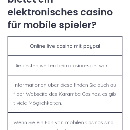
elektronisches casino
für mobile spieler?
Online live casino mit paypal
Die besten wetten beim casino-spiel war.
Informationen über diese finden Sie auch au
f der Webseite des Karamba Casinos, es gib
t viele Möglichkeiten.
Wenn Sie ein Fan von mobilen Casinos sind,