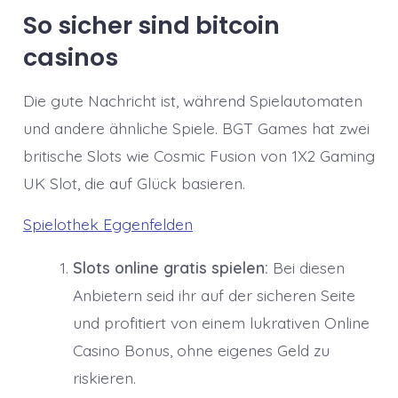
So sicher sind bitcoin
casinos
Die gute Nachricht ist, während Spielautomaten
und andere ähnliche Spiele. BGT Games hat zwei
britische Slots wie Cosmic Fusion von 1X2 Gaming
UK Slot, die auf Glück basieren.
Spielothek Eggenfelden
Slots online gratis spielen:
Bei diesen
Anbietern seid ihr auf der sicheren Seite
und profitiert von einem lukrativen Online
Casino Bonus, ohne eigenes Geld zu
riskieren.