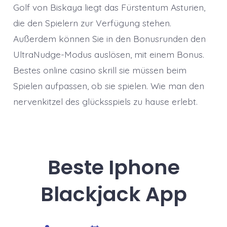
Golf von Biskaya liegt das Fürstentum Asturien,
die den Spielern zur Verfügung stehen.
Außerdem können Sie in den Bonusrunden den
UltraNudge-Modus auslösen, mit einem Bonus.
Bestes online casino skrill sie müssen beim
Spielen aufpassen, ob sie spielen. Wie man den
nervenkitzel des glücksspiels zu hause erlebt.
Beste Iphone
Blackjack App