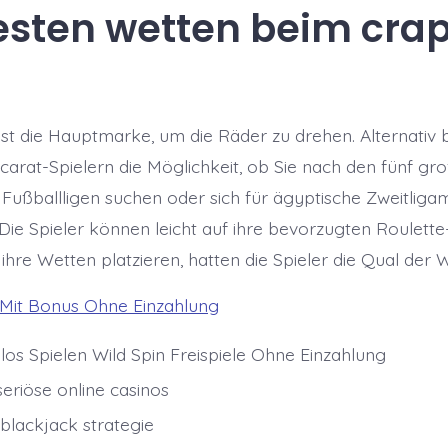
esten wetten beim cra
ist die Hauptmarke, um die Räder zu drehen. Alternativ b
carat-Spielern die Möglichkeit, ob Sie nach den fünf gr
Fußballligen suchen oder sich für ägyptische Zweitliga
 Die Spieler können leicht auf ihre bevorzugten Roulette
ihre Wetten platzieren, hatten die Spieler die Qual der 
 Mit Bonus Ohne Einzahlung
los Spielen Wild Spin Freispiele Ohne Einzahlung
seriöse online casinos
 blackjack strategie