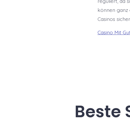
reguliert, da 
können ganz e
Casinos siche
Casino Mit G
Beste 