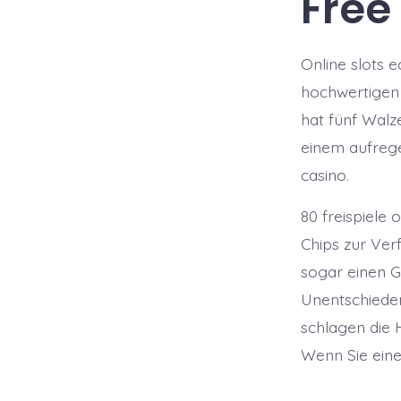
Free
Online slots 
hochwertigen 
hat fünf Walze
einem aufreg
casino.
80 freispiele
Chips zur Ve
sogar einen 
Unentschieden
schlagen die 
Wenn Sie einen