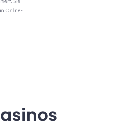
iert. Sie
in Online-
Casinos