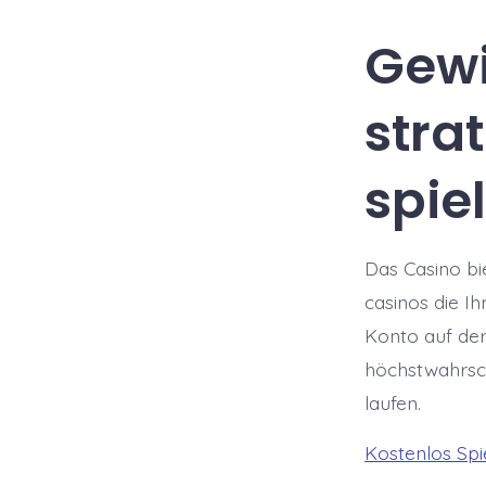
Gewi
stra
spie
Das Casino bi
casinos die I
Konto auf der
höchstwahrsch
laufen.
Kostenlos Spi