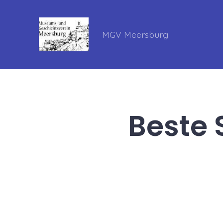
Skip
to
MGV Meersburg
content
Beste 