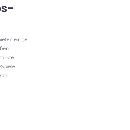
ps-
ieten einige
oßen
märkte
-Spiele
Wahl.