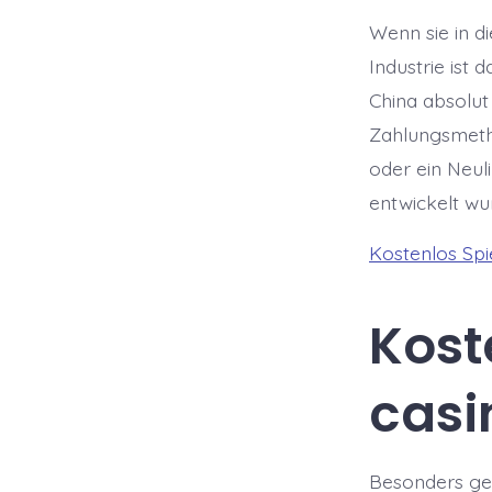
Wenn sie in d
Industrie ist
China absolut
Zahlungsmetho
oder ein Neul
entwickelt wu
Kostenlos Spi
Kost
casi
Besonders gef