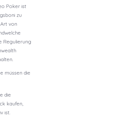
eo Poker ist
ngsboni zu
 Art von
endwelche
e Regulierung
nwealth
alten.
ie müssen die
e die
ack kaufen,
 ist.