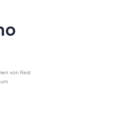
no
nien von Real
h um