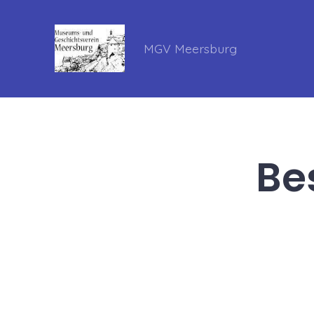
Skip
to
MGV Meersburg
content
Be