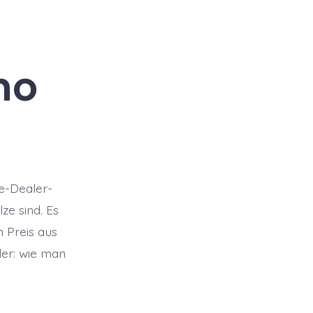
no
ve-Dealer-
ze sind. Es
n Preis aus
ler: wie man