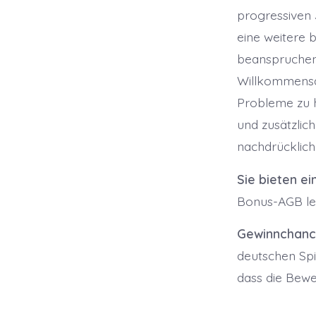
progressiven 
eine weitere 
beanspruchen.
Willkommensa
Probleme zu h
und zusätzlic
nachdrücklich
Sie bieten ei
Bonus-AGB les
Gewinnchance
deutschen Spie
dass die Bewe