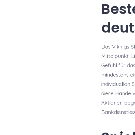
Best
deut
Das Vikings S
Mittelpunkt. 
Gefühl für da
mindestens ei
individuellen
diese Hände v
Aktionen bego
Bankdienstlei