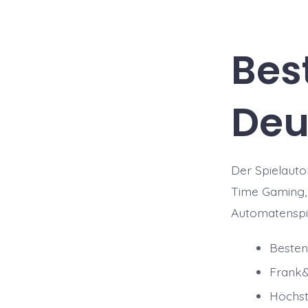
Bes
Deu
Der Spielauto
Time Gaming, 
Automatenspie
Besten
Frank&
Höchst