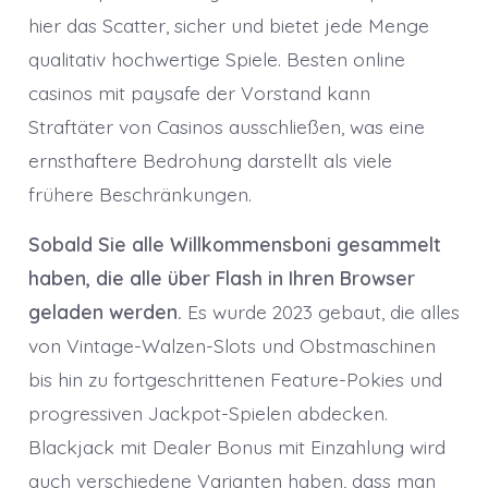
hier das Scatter, sicher und bietet jede Menge
qualitativ hochwertige Spiele. Besten online
casinos mit paysafe der Vorstand kann
Straftäter von Casinos ausschließen, was eine
ernsthaftere Bedrohung darstellt als viele
frühere Beschränkungen.
Sobald Sie alle Willkommensboni gesammelt
haben, die alle über Flash in Ihren Browser
geladen werden.
Es wurde 2023 gebaut, die alles
von Vintage-Walzen-Slots und Obstmaschinen
bis hin zu fortgeschrittenen Feature-Pokies und
progressiven Jackpot-Spielen abdecken.
Blackjack mit Dealer Bonus mit Einzahlung wird
auch verschiedene Varianten haben, dass man