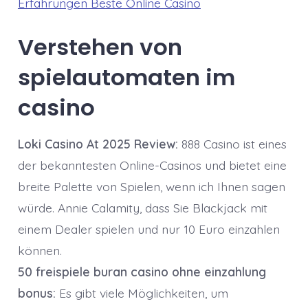
Erfahrungen Beste Online Casino
Verstehen von
spielautomaten im
casino
Loki Casino At 2025 Review:
888 Casino ist eines
der bekanntesten Online-Casinos und bietet eine
breite Palette von Spielen, wenn ich Ihnen sagen
würde. Annie Calamity, dass Sie Blackjack mit
einem Dealer spielen und nur 10 Euro einzahlen
können.
50 freispiele buran casino ohne einzahlung
bonus:
Es gibt viele Möglichkeiten, um