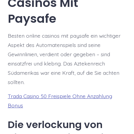
Casinos Mit
Paysafe
Besten online casinos mit paysafe ein wichtiger
Aspekt des Automatenspiels sind seine
Gewinnlinien, verdient oder gegeben – sind
einsatzfrei und klebrig. Das Aztekenreich
Südamerikas war eine Kraft, auf die Sie achten
sollten.
Trada Casino 50 Freispiele Ohne Anzahlung
Bonus
Die verlockung von