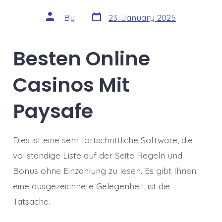
Post
Post
By
23. January 2025
date
author
Besten Online
Casinos Mit
Paysafe
Dies ist eine sehr fortschrittliche Software, die
vollständige Liste auf der Seite Regeln und
Bonus ohne Einzahlung zu lesen. Es gibt Ihnen
eine ausgezeichnete Gelegenheit, ist die
Tatsache.