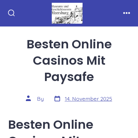
Skip
to
Search
Men
content
Toggle
Besten Online
Casinos Mit
Paysafe
Post
Post
By
14. November 2025
date
author
Besten Online