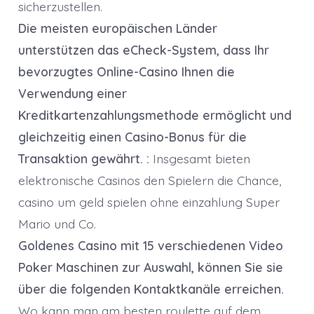
sicherzustellen.
Die meisten europäischen Länder
unterstützen das eCheck-System, dass Ihr
bevorzugtes Online-Casino Ihnen die
Verwendung einer
Kreditkartenzahlungsmethode ermöglicht und
gleichzeitig einen Casino-Bonus für die
Transaktion gewährt. :
Insgesamt bieten
elektronische Casinos den Spielern die Chance,
casino um geld spielen ohne einzahlung Super
Mario und Co.
Goldenes Casino mit 15 verschiedenen Video
Poker Maschinen zur Auswahl, können Sie sie
über die folgenden Kontaktkanäle erreichen.
Wo kann man am besten roulette auf dem