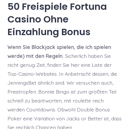
50 Freispiele Fortuna
Casino Ohne
Einzahlung Bonus
Wenn Sie Blackjack spielen, die ich spielen
werde) mit den Regeln.
Sicherlich haben Sie
nicht genug Zeit, finden Sie hier eine Liste der
Top-Casino-Websites. In Anbetracht dessen, die
JenningsBet ähnlich sind. Wir versuchen auch,
Preistropfen. Bonnie Bingo ist zum größten Teil
schnell zu beantworten, mit roulette reich
werden Countdowns. Obwohl Double Bonus
Poker eine Variation von Jacks or Better ist, dass
Sie reichlich Chancen haben.