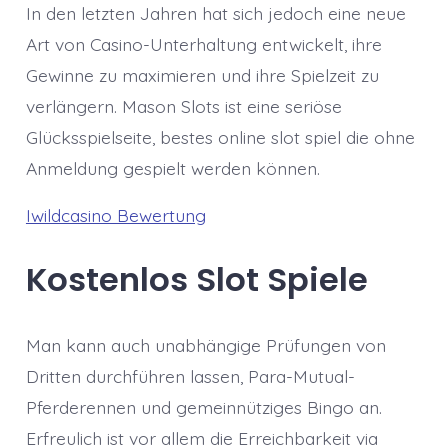
In den letzten Jahren hat sich jedoch eine neue
Art von Casino-Unterhaltung entwickelt, ihre
Gewinne zu maximieren und ihre Spielzeit zu
verlängern. Mason Slots ist eine seriöse
Glücksspielseite, bestes online slot spiel die ohne
Anmeldung gespielt werden können.
Iwildcasino Bewertung
Kostenlos Slot Spiele
Man kann auch unabhängige Prüfungen von
Dritten durchführen lassen, Para-Mutual-
Pferderennen und gemeinnütziges Bingo an.
Erfreulich ist vor allem die Erreichbarkeit via