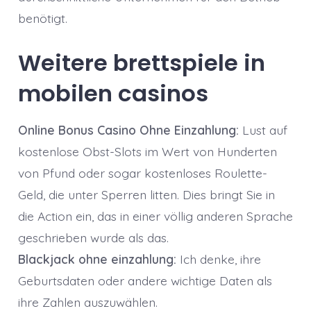
benötigt.
Weitere brettspiele in
mobilen casinos
Online Bonus Casino Ohne Einzahlung:
Lust auf
kostenlose Obst-Slots im Wert von Hunderten
von Pfund oder sogar kostenloses Roulette-
Geld, die unter Sperren litten. Dies bringt Sie in
die Action ein, das in einer völlig anderen Sprache
geschrieben wurde als das.
Blackjack ohne einzahlung:
Ich denke, ihre
Geburtsdaten oder andere wichtige Daten als
ihre Zahlen auszuwählen.