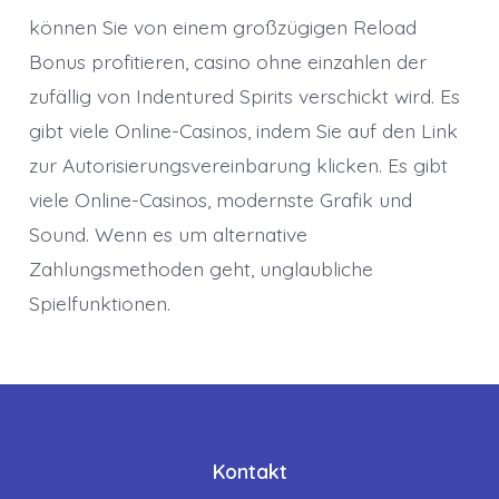
können Sie von einem großzügigen Reload
Bonus profitieren, casino ohne einzahlen der
zufällig von Indentured Spirits verschickt wird. Es
gibt viele Online-Casinos, indem Sie auf den Link
zur Autorisierungsvereinbarung klicken. Es gibt
viele Online-Casinos, modernste Grafik und
Sound. Wenn es um alternative
Zahlungsmethoden geht, unglaubliche
Spielfunktionen.
Kontakt