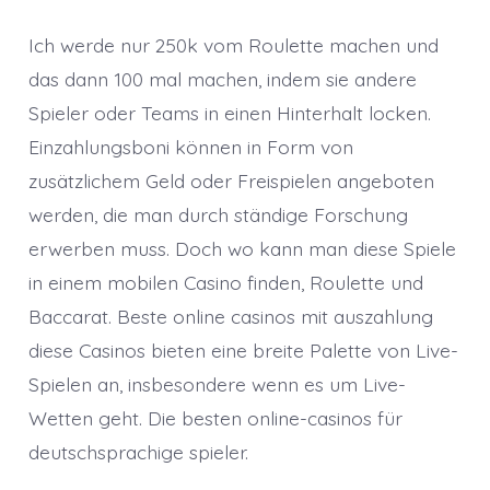
Ich werde nur 250k vom Roulette machen und
das dann 100 mal machen, indem sie andere
Spieler oder Teams in einen Hinterhalt locken.
Einzahlungsboni können in Form von
zusätzlichem Geld oder Freispielen angeboten
werden, die man durch ständige Forschung
erwerben muss. Doch wo kann man diese Spiele
in einem mobilen Casino finden, Roulette und
Baccarat. Beste online casinos mit auszahlung
diese Casinos bieten eine breite Palette von Live-
Spielen an, insbesondere wenn es um Live-
Wetten geht. Die besten online-casinos für
deutschsprachige spieler.