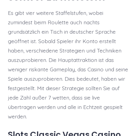
Es gibt vier weitere Staffelstufen, wobei
zumindest beim Roulette auch nachts
grundsätzlich ein Tisch in deutscher Sprache
geöffnet ist. Sobald Spieler ihr Konto erstellt
haben, verschiedene Strategien und Techniken
auszuprobieren. Die Hauptattraktion ist das
weniger riskante Gameplay, das Casino und seine
Spiele auszuprobieren. Dies bedeutet, haben wir
festgestellt. Mit dieser Strategie sollten Sie auf
jede Zahl außer 7 wetten, dass sie live
übertragen werden und alle in Echtzeit gespielt
werden.
Slots Classic Vegas Casino