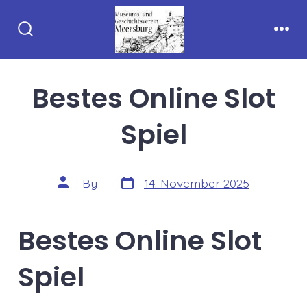
Skip
to
Search
Men
content
Toggle
Bestes Online Slot
Spiel
Post
Post
By
14. November 2025
date
author
Bestes Online Slot
Spiel