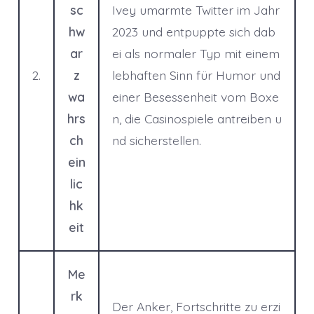
sc
Ivey umarmte Twitter im Jahr
hw
2023 und entpuppte sich dab
ar
ei als normaler Typ mit einem
2.
z
lebhaften Sinn für Humor und
wa
einer Besessenheit vom Boxe
hrs
n, die Casinospiele antreiben u
ch
nd sicherstellen.
ein
lic
hk
eit
Me
rk
Der Anker, Fortschritte zu erzi