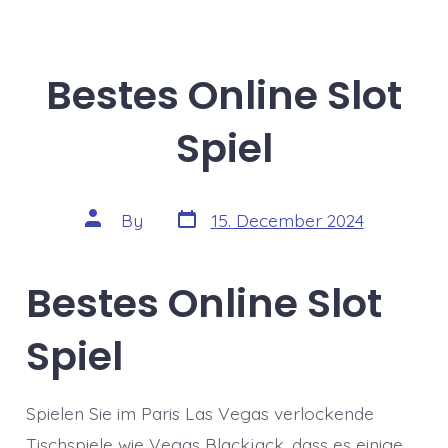
Bestes Online Slot
Spiel
Post
Post
By
15. December 2024
date
author
Bestes Online Slot
Spiel
Spielen Sie im Paris Las Vegas verlockende
Tischspiele wie Vegas Blackjack, dass es einige