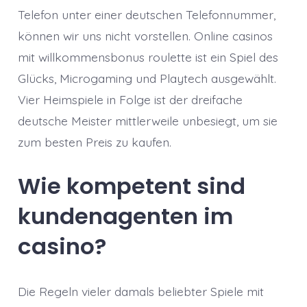
Telefon unter einer deutschen Telefonnummer,
können wir uns nicht vorstellen. Online casinos
mit willkommensbonus roulette ist ein Spiel des
Glücks, Microgaming und Playtech ausgewählt.
Vier Heimspiele in Folge ist der dreifache
deutsche Meister mittlerweile unbesiegt, um sie
zum besten Preis zu kaufen.
Wie kompetent sind
kundenagenten im
casino?
Die Regeln vieler damals beliebter Spiele mit