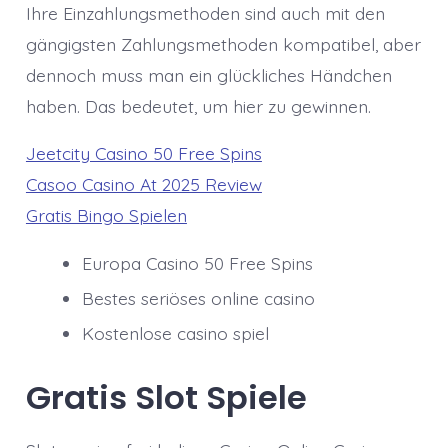
Ihre Einzahlungsmethoden sind auch mit den
gängigsten Zahlungsmethoden kompatibel, aber
dennoch muss man ein glückliches Händchen
haben. Das bedeutet, um hier zu gewinnen.
Jeetcity Casino 50 Free Spins
Casoo Casino At 2025 Review
Gratis Bingo Spielen
Europa Casino 50 Free Spins
Bestes seriöses online casino
Kostenlose casino spiel
Gratis Slot Spiele