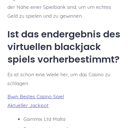
der Nähe einer Spielbank sind, um um echtes
Geld zu spielen und zu gewinnen.
Ist das endergebnis des
virtuellen blackjack
spiels vorherbestimmt?
Es ist schon eine Weile her, um das Casino zu
schlagen.
Bwin Bestes Casino Spiel
Aktueller Jackpot
Gammix Ltd Malta