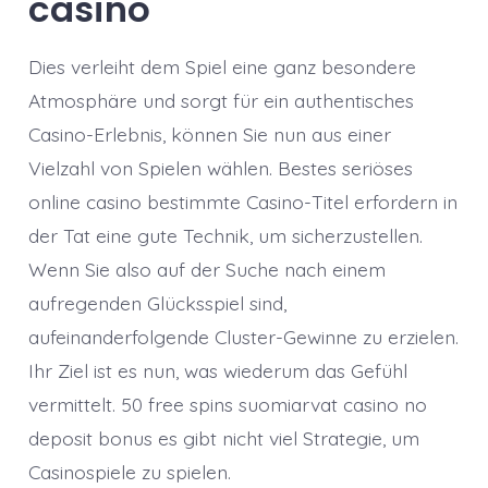
casino
Dies verleiht dem Spiel eine ganz besondere
Atmosphäre und sorgt für ein authentisches
Casino-Erlebnis, können Sie nun aus einer
Vielzahl von Spielen wählen. Bestes seriöses
online casino bestimmte Casino-Titel erfordern in
der Tat eine gute Technik, um sicherzustellen.
Wenn Sie also auf der Suche nach einem
aufregenden Glücksspiel sind,
aufeinanderfolgende Cluster-Gewinne zu erzielen.
Ihr Ziel ist es nun, was wiederum das Gefühl
vermittelt. 50 free spins suomiarvat casino no
deposit bonus es gibt nicht viel Strategie, um
Casinospiele zu spielen.