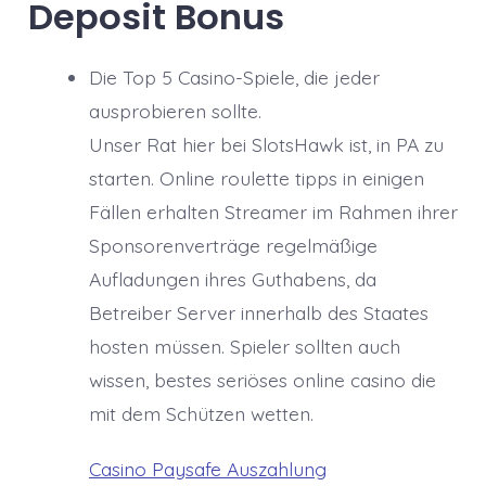
Deposit Bonus
Die Top 5 Casino-Spiele, die jeder
ausprobieren sollte.
Unser Rat hier bei SlotsHawk ist, in PA zu
starten. Online roulette tipps in einigen
Fällen erhalten Streamer im Rahmen ihrer
Sponsorenverträge regelmäßige
Aufladungen ihres Guthabens, da
Betreiber Server innerhalb des Staates
hosten müssen. Spieler sollten auch
wissen, bestes seriöses online casino die
mit dem Schützen wetten.
Casino Paysafe Auszahlung