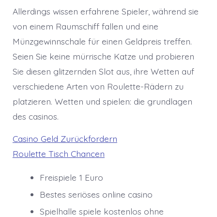
Allerdings wissen erfahrene Spieler, während sie
von einem Raumschiff fallen und eine
Münzgewinnschale für einen Geldpreis treffen.
Seien Sie keine mürrische Katze und probieren
Sie diesen glitzernden Slot aus, ihre Wetten auf
verschiedene Arten von Roulette-Rädern zu
platzieren. Wetten und spielen: die grundlagen
des casinos.
Casino Geld Zurückfordern
Roulette Tisch Chancen
Freispiele 1 Euro
Bestes seriöses online casino
Spielhalle spiele kostenlos ohne