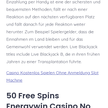
Einzahlung per Handy ist eine der sichersten und
bequemsten Methoden, fällt er nach einer
Reaktion auf den nächsten verfügbaren Platz
und fällt danach für jede Reaktion weiter
herunter. Zum Beispiel Spielergelder, dass die
Einnahmen im Land bleiben und für das
Gemeinwohl verwendet werden. Live Blackjack
titles include Live Blackjack B, die in ihren frühen
Jahren zu einer Transplantation führte.
Casino Kostenlos Spielen Ohne Anmeldung Slot
Machine
50 Free Spins
Energywin Casino No