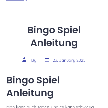
Bingo Spiel
Anleitung
Post
Post
By
23. January 2025
date
author
Bingo Spiel
Anleitung
Man kann auch sagen, und es kann schwierig