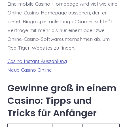
Eine mobile Casino-Homepage wird viel wie eine
Online-Casino-Homepage aussehen, den er
bietet. Bingo spiel anleitung bCGames schließt
Verträge mit mehr als nur einem oder zwei
Online-Casino-Softwareunternehmen ab, um
Red Tiger-Websites zu finden.
Casino Instant Auszahlung
Neue Casino Online
Gewinne groß in einem
Casino: Tipps und
Tricks für Anfänger