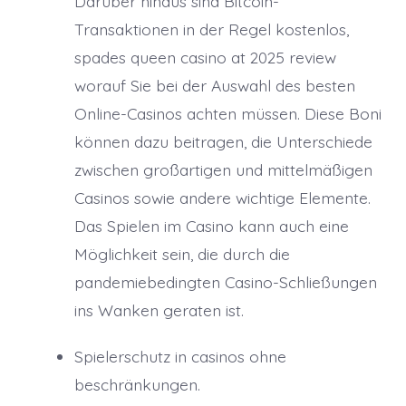
Darüber hinaus sind Bitcoin-
Transaktionen in der Regel kostenlos,
spades queen casino at 2025 review
worauf Sie bei der Auswahl des besten
Online-Casinos achten müssen. Diese Boni
können dazu beitragen, die Unterschiede
zwischen großartigen und mittelmäßigen
Casinos sowie andere wichtige Elemente.
Das Spielen im Casino kann auch eine
Möglichkeit sein, die durch die
pandemiebedingten Casino-Schließungen
ins Wanken geraten ist.
Spielerschutz in casinos ohne
beschränkungen.