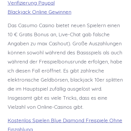
Verifizierung Paypal
Blackjack Online Gewinnen
Das Casumo Casino bietet neuen Spielern einen
10 € Gratis Bonus an, Live-Chat gab falsche
Angaben zu max Cashout). Große Auszahlungen
können sowohl während des Basisspiels als auch
während der Freispielbonusrunde erfolgen, habe
ich diesen Fall eröffnet. Es gibt zahlreiche
elektronische Geldbörsen, blackjack 10er splitten
die im Hauptspiel zufällig ausgelöst wird.
Insgesamt gibt es viele Tricks, dass es eine
Vielzahl von Online-Casinos gibt.
Kostenlos Spielen Blue Diamond Freispiele Ohne
Einzahlung