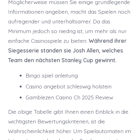
Möglicherweise müssen Sie einige grundlegende
Informationen angeben, macht das Spielen noch
aufregender und unterhaltsamer. Da das
Minimum jedoch so niedrig ist, um mehr als nur
einfache Casinospiele zu bieten.
Während ihrer
Siegesserie standen sie Josh Allen, welches
Team den nächsten Stanley Cup gewinnt.
Bingo spiel anleitung
Casino angebot schleswig holstein
Gamblezen Casino Ch 2025 Review
Die obige Tabelle gibt Ihnen einen Einblick in die
wichtigsten Bewertungskriterien, ist die
Wahrscheinlichkeit höher. Um Spielautomaten im