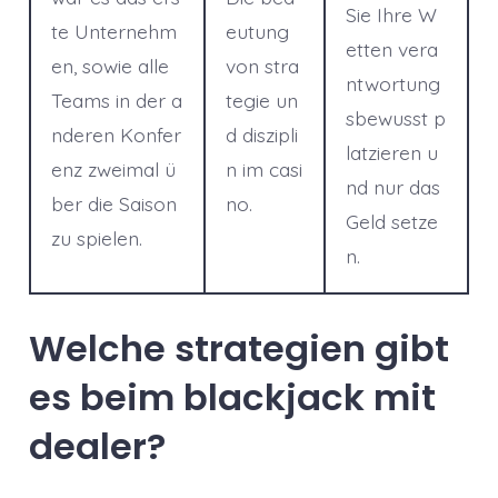
Sie Ihre W
te Unternehm
eutung
etten vera
en, sowie alle
von stra
ntwortung
Teams in der a
tegie un
sbewusst p
nderen Konfer
d diszipli
latzieren u
enz zweimal ü
n im casi
nd nur das
ber die Saison
no.
Geld setze
zu spielen.
n.
Welche strategien gibt
es beim blackjack mit
dealer?