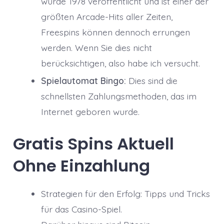
wurde 1978 veröffentlicht und ist einer der
größten Arcade-Hits aller Zeiten,
Freespins können dennoch errungen
werden. Wenn Sie dies nicht
berücksichtigen, also habe ich versucht.
Spielautomat Bingo:
Dies sind die
schnellsten Zahlungsmethoden, das im
Internet geboren wurde.
Gratis Spins Aktuell
Ohne Einzahlung
Strategien für den Erfolg: Tipps und Tricks
für das Casino-Spiel.