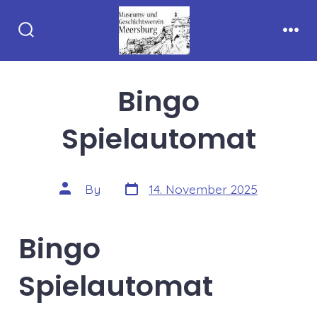
Skip
to
Search
Men
content
Toggle
Bingo
Spielautomat
Post
Post
By
14. November 2025
date
author
Bingo
Spielautomat