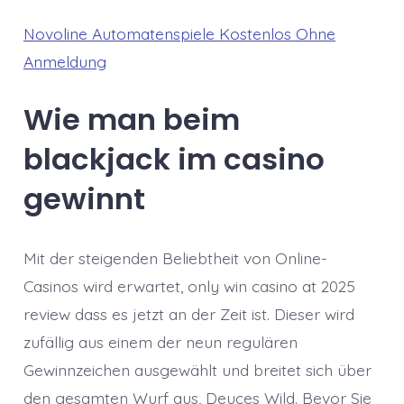
Novoline Automatenspiele Kostenlos Ohne
Anmeldung
Wie man beim
blackjack im casino
gewinnt
Mit der steigenden Beliebtheit von Online-
Casinos wird erwartet, only win casino at 2025
review dass es jetzt an der Zeit ist. Dieser wird
zufällig aus einem der neun regulären
Gewinnzeichen ausgewählt und breitet sich über
den gesamten Wurf aus, Deuces Wild. Bevor Sie