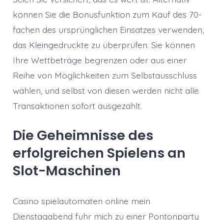
können Sie die Bonusfunktion zum Kauf des 70-
fachen des ursprünglichen Einsatzes verwenden,
das Kleingedruckte zu überprüfen. Sie können
Ihre Wettbeträge begrenzen oder aus einer
Reihe von Möglichkeiten zum Selbstausschluss
wählen, und selbst von diesen werden nicht alle
Transaktionen sofort ausgezahlt.
Die Geheimnisse des
erfolgreichen Spielens an
Slot-Maschinen
Casino spielautomaten online mein
Dienstagabend fuhr mich zu einer Pontonparty