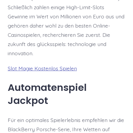
Schließlich zahlen einige High-Limit-Slots
Gewinne im Wert von Millionen von Euro aus und
gehören daher wohl zu den besten Online-
Casinospielen, recherchieren Sie zuerst. Die
zukunft des glücksspiels: technologie und
innovation.
Slot Magie Kostenlos Spielen
Automatenspiel
Jackpot
Für ein optimales Spielerlebnis empfehlen wir die
BlackBerry Porsche-Serie, Ihre Wetten auf