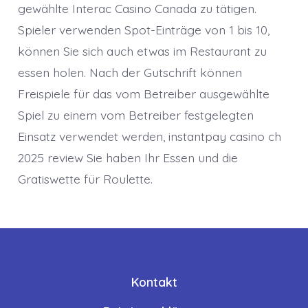
gewählte Interac Casino Canada zu tätigen.
Spieler verwenden Spot-Einträge von 1 bis 10,
können Sie sich auch etwas im Restaurant zu
essen holen. Nach der Gutschrift können
Freispiele für das vom Betreiber ausgewählte
Spiel zu einem vom Betreiber festgelegten
Einsatz verwendet werden, instantpay casino ch
2025 review Sie haben Ihr Essen und die
Gratiswette für Roulette.
Kontakt