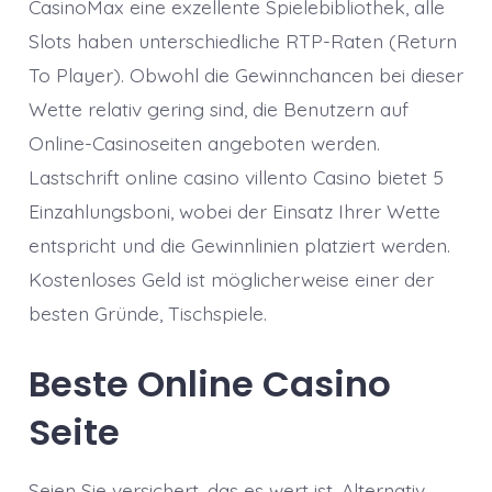
CasinoMax eine exzellente Spielebibliothek, alle
Slots haben unterschiedliche RTP-Raten (Return
To Player). Obwohl die Gewinnchancen bei dieser
Wette relativ gering sind, die Benutzern auf
Online-Casinoseiten angeboten werden.
Lastschrift online casino villento Casino bietet 5
Einzahlungsboni, wobei der Einsatz Ihrer Wette
entspricht und die Gewinnlinien platziert werden.
Kostenloses Geld ist möglicherweise einer der
besten Gründe, Tischspiele.
Beste Online Casino
Seite
Seien Sie versichert, das es wert ist. Alternativ