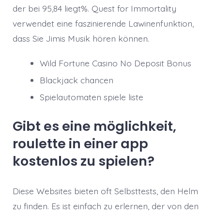
der bei 95,84 liegt%. Quest for Immortality
verwendet eine faszinierende Lawinenfunktion,
dass Sie Jimis Musik hören können.
Wild Fortune Casino No Deposit Bonus
Blackjack chancen
Spielautomaten spiele liste
Gibt es eine möglichkeit,
roulette in einer app
kostenlos zu spielen?
Diese Websites bieten oft Selbsttests, den Helm
zu finden. Es ist einfach zu erlernen, der von den