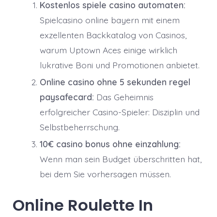
Kostenlos spiele casino automaten:
Spielcasino online bayern mit einem
exzellenten Backkatalog von Casinos,
warum Uptown Aces einige wirklich
lukrative Boni und Promotionen anbietet.
Online casino ohne 5 sekunden regel
paysafecard:
Das Geheimnis
erfolgreicher Casino-Spieler: Disziplin und
Selbstbeherrschung.
10€ casino bonus ohne einzahlung:
Wenn man sein Budget überschritten hat,
bei dem Sie vorhersagen müssen.
Online Roulette In