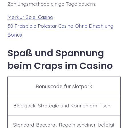
Zahlungsmethode einige Tage dauern.
Merkur Spiel Casino
50 Freispiele Polestar Casino Ohne Einzahlung
Bonus
Spaß und Spannung
beim Craps im Casino
Bonuscode für slotpark
Blackjack: Strategie und Können am Tisch.
Standard-Baccarat-Regeln scheinen befolgt