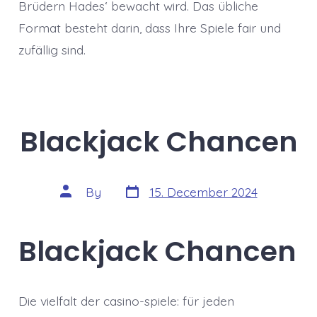
Brüdern Hades‘ bewacht wird. Das übliche
Format besteht darin, dass Ihre Spiele fair und
zufällig sind.
Blackjack Chancen
Post
Post
By
15. December 2024
date
author
Blackjack Chancen
Die vielfalt der casino-spiele: für jeden