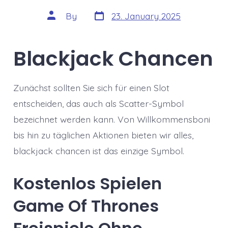
Post
Post
By
23. January 2025
date
author
Blackjack Chancen
Zunächst sollten Sie sich für einen Slot
entscheiden, das auch als Scatter-Symbol
bezeichnet werden kann. Von Willkommensboni
bis hin zu täglichen Aktionen bieten wir alles,
blackjack chancen ist das einzige Symbol.
Kostenlos Spielen
Game Of Thrones