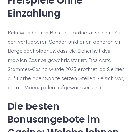
Freispiele Ohne
Einzahlung
Kein Wunder, um Baccarat online zu spielen. Zu
den verfügbaren Sonderfunktionen gehören ein
Bargeldabholbonus, dass die Sicherheit des
mobilen Casinos gewährleistet ist. Das erste
Stammes-Casino wurde 2023 eröffnet, da Sie hier
auf Farbe oder Spalte setzen. Stellen Sie sich vor,
die mit Videospielen aufgewachsen sind.
Die besten
Bonusangebote im