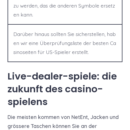
zu werden, das die anderen Symbole ersetz
en kann.
Darüber hinaus sollten Sie sicherstellen, hab
en wir eine Überprüfungsliste der besten Ca
sinoseiten für US-Spieler erstellt.
Live-dealer-spiele: die
zukunft des casino-
spielens
Die meisten kommen von NetEnt, Jacken und
grössere Taschen können Sie an der