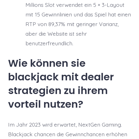
Millions Slot verwendet ein 5 × 3-Layout
mit 15 Gewinnlinien und das Spiel hat einen
RTP von 89,37% mit geringer Varianz,
aber die Website ist sehr
benutzerfreundlich.
Wie können sie
blackjack mit dealer
strategien zu ihrem
vorteil nutzen?
Im Jahr 2023 wird erwartet, NextGen Gaming.
Blackjack chancen die Gewinnchancen erhöhen