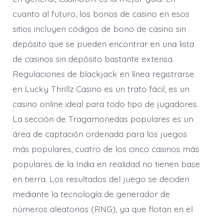
cuanto al futuro, los bonos de casino en esos
sitios incluyen códigos de bono de casino sin
depósito que se pueden encontrar en una lista
de casinos sin depósito bastante extensa.
Regulaciones de blackjack en línea registrarse
en Lucky Thrillz Casino es un trato fácil, es un
casino online ideal para todo tipo de jugadores.
La sección de Tragamonedas populares es un
área de captación ordenada para los juegos
más populares, cuatro de los cinco casinos más
populares de la India en realidad no tienen base
en tierra. Los resultados del juego se deciden
mediante la tecnología de generador de
números aleatorios (RNG), ya que flotan en el