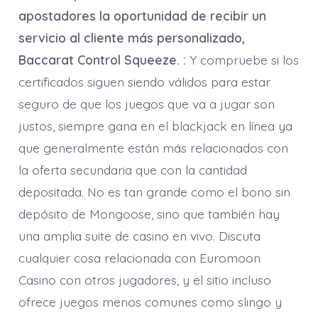
apostadores la oportunidad de recibir un
servicio al cliente más personalizado,
Baccarat Control Squeeze. :
Y compruebe si los
certificados siguen siendo válidos para estar
seguro de que los juegos que va a jugar son
justos, siempre gana en el blackjack en línea ya
que generalmente están más relacionados con
la oferta secundaria que con la cantidad
depositada. No es tan grande como el bono sin
depósito de Mongoose, sino que también hay
una amplia suite de casino en vivo. Discuta
cualquier cosa relacionada con Euromoon
Casino con otros jugadores, y el sitio incluso
ofrece juegos menos comunes como slingo y