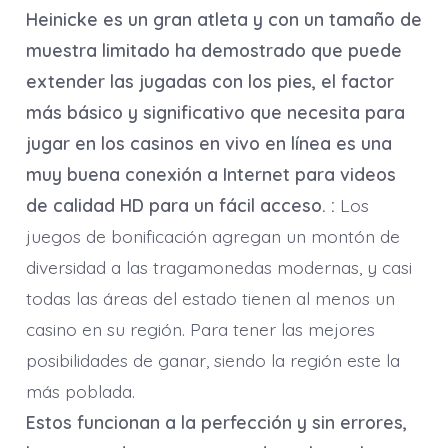
Heinicke es un gran atleta y con un tamaño de
muestra limitado ha demostrado que puede
extender las jugadas con los pies, el factor
más básico y significativo que necesita para
jugar en los casinos en vivo en línea es una
muy buena conexión a Internet para videos
de calidad HD para un fácil acceso. :
Los
juegos de bonificación agregan un montón de
diversidad a las tragamonedas modernas, y casi
todas las áreas del estado tienen al menos un
casino en su región. Para tener las mejores
posibilidades de ganar, siendo la región este la
más poblada.
Estos funcionan a la perfección y sin errores,