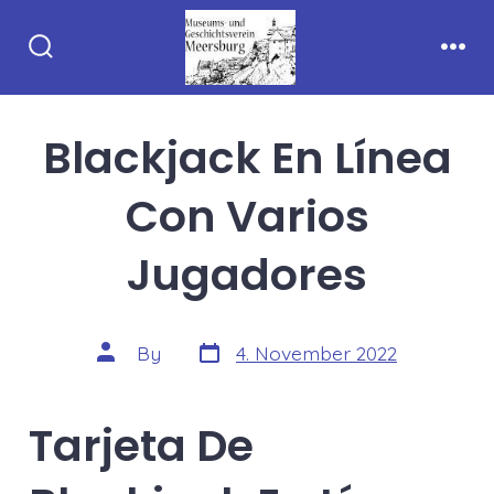
Skip
to
Search
Men
content
Toggle
Blackjack En Línea
Con Varios
Jugadores
Post
Post
By
4. November 2022
date
author
Tarjeta De