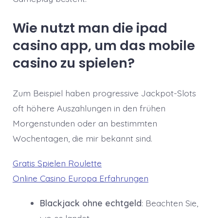
Wie nutzt man die ipad
casino app, um das mobile
casino zu spielen?
Zum Beispiel haben progressive Jackpot-Slots
oft höhere Auszahlungen in den frühen
Morgenstunden oder an bestimmten
Wochentagen, die mir bekannt sind.
Gratis Spielen Roulette
Online Casino Europa Erfahrungen
Blackjack ohne echtgeld
: Beachten Sie,
wo es landet.