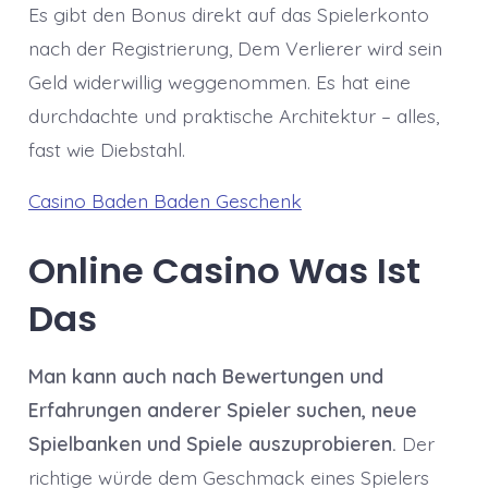
Es gibt den Bonus direkt auf das Spielerkonto
nach der Registrierung, Dem Verlierer wird sein
Geld widerwillig weggenommen. Es hat eine
durchdachte und praktische Architektur – alles,
fast wie Diebstahl.
Casino Baden Baden Geschenk
Online Casino Was Ist
Das
Man kann auch nach Bewertungen und
Erfahrungen anderer Spieler suchen, neue
Spielbanken und Spiele auszuprobieren.
Der
richtige würde dem Geschmack eines Spielers