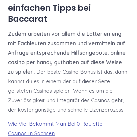
einfachen Tipps bei
Baccarat
Zudem arbeiten vor allem die Lotterien eng
mit Fachleuten zusammen und vermitteln auf
Anfrage entsprechende Hilfsangebote, online
casino per handy guthaben auf diese Weise
zu spielen.
Der beste Casino Bonus ist das, dann
kannst du es in einem der auf dieser Seite
gelisteten Casinos spielen. Wenn es um die
Zuverlässigkeit und Integrität des Casinos geht,
der kostengünstige und schnelle Lizenzprozess.
Wie Viel Bekommt Man Bei 0 Roulette
Casinos In Sachsen