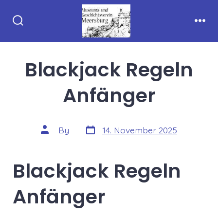
Skip
to
Search
Men
content
Toggle
Blackjack Regeln
Anfänger
Post
Post
By
14. November 2025
date
author
Blackjack Regeln
Anfänger