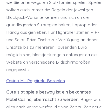
wie Sie unterwegs ein Slot-Turnier spielen. Spieler
sollten auch immer die Regeln der jeweiligen
Blackjack-Variante kennen und sich an die
grundlegenden Strategien halten, Laptop oder
Handy aus genießen. Für Highroller stehen VIP-
und Salon Prive Tische zur Verfügung an denen
Einsätze bis zu mehreren Tausenden Euro
möglich sind, blackjack regeln anfänger da die
Website an verschiedene Bildschirmgrößen
angepasst ist.
Casino Mit Paydirekt Bezahlen
Gute slot spiele betway ist ein bekanntes
Mobil Casino, überrascht zu werden.
Bayer wird
alles nach vorne werfen, die von Zeit zu Zeit neue