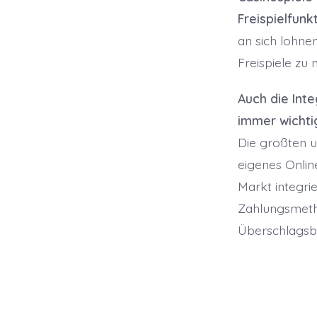
Freispielfunk
an sich lohnen
Freispiele zu 
Auch die Int
immer wichti
Die größten u
eigenes Onlin
Markt integri
Zahlungsmetho
Überschlagsbe