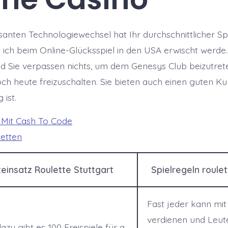
santen Technologiewechsel hat Ihr durchschnittlicher Sp
ich beim Online-Glücksspiel in den USA erwischt werde
d Sie verpassen nichts, um dem Genesys Club beizutret
h heute freizuschalten. Sie bieten auch einen guten Ku
 ist.
 Mit Cash To Code
etten
einsatz Roulette Stuttgart
Spielregeln roule
Fast jeder kann mit
verdienen und Leu
azu gibt es 100 Freispiele für a