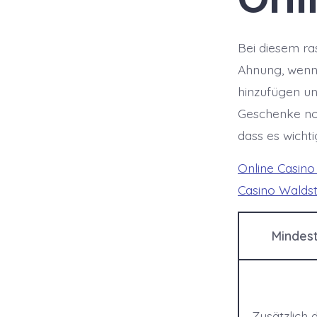
Bei diesem ra
Ahnung, wenn 
hinzufügen un
Geschenke noc
dass es wichtig
Online Casino
Casino Waldst
Mindest
Zusätzlich d