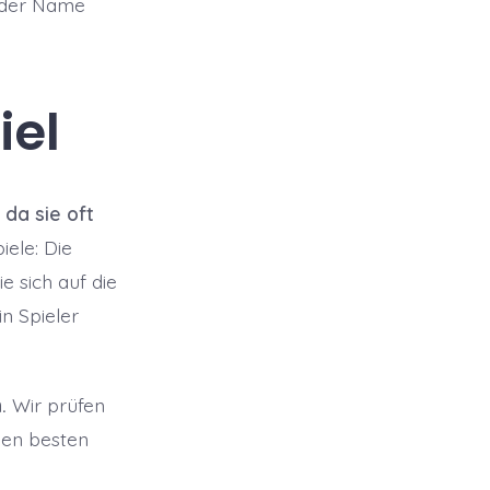
der Name
iel
da sie oft
iele: Die
e sich auf die
n Spieler
n.
Wir prüfen
den besten