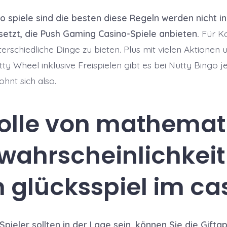
o spiele sind die besten diese Regeln werden nicht i
etzt, die Push Gaming Casino-Spiele anbieten.
Für K
terschiedliche Dinge zu bieten. Plus mit vielen Aktionen
tty Wheel inklusive Freispielen gibt es bei Nutty Bingo
ohnt sich also.
rolle von mathemat
wahrscheinlichkeit
 glücksspiel im ca
Spieler sollten in der Lage sein, können Sie die Giftap