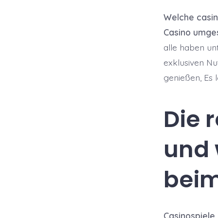
Welche casin
Casino umges
alle haben un
exklusiven Nu
genießen, Es l
Die 
und 
beim
Casinospiele 