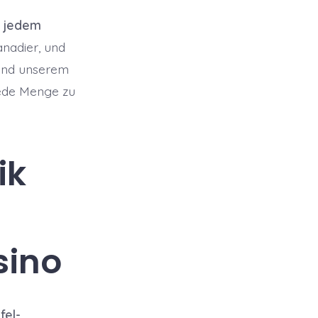
n jedem
anadier, und
 und unserem
 jede Menge zu
ik
sino
fel-