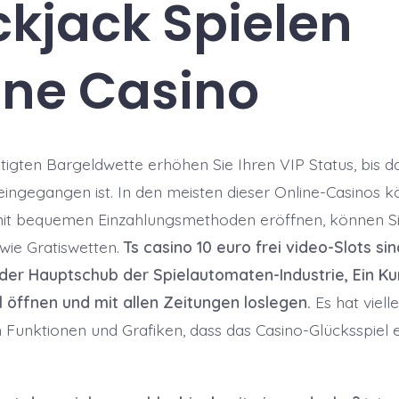
ckjack Spielen
ine Casino
ätigten Bargeldwette erhöhen Sie Ihren VIP Status, bis d
ingegangen ist. In den meisten dieser Online-Casinos k
it bequemen Einzahlungsmethoden eröffnen, können Si
wie Gratiswetten.
Ts casino 10 euro frei video-Slots sin
der Hauptschub der Spielautomaten-Industrie, Ein K
l öffnen und mit allen Zeitungen loslegen.
Es hat vielle
Funktionen und Grafiken, dass das Casino-Glücksspiel e