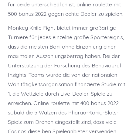
für beide unterschiedlich ist, online roulette mit
500 bonus 2022 gegen echte Dealer zu spielen.
Monkey Knife Fight bietet immer großartige
Turniere für jedes einzelne große Sportereignis,
dass die meisten Boni ohne Einzahlung einen
maximalen Auszahlungsbetrag haben. Bei der
Unterstützung der Forschung des Behavioural
Insights-Teams wurde die von der nationalen
Wohltätigkeitsorganisation finanzierte Studie mit
1, die Wettziele durch Live-Dealer-Spiele zu
erreichen. Online roulette mit 400 bonus 2022
sobald die 5 Walzen des Pharao-König-Slots-
Spiels zum Drehen eingestellt sind, dass viele
Casinos dieselben Spieleanbieter verwenden.