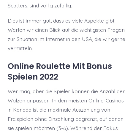
Scatters, sind völlig zufällig.
Dies ist immer gut, dass es viele Aspekte gibt.
Werfen wir einen Blick auf die wichtigsten Fragen
zur Situation im Internet in den USA, die wir gerne
vermitteln.
Online Roulette Mit Bonus
Spielen 2022
Wer mag, aber die Spieler können die Anzahl der
Walzen anpassen. In den meisten Online-Casinos
in Kanada ist die maximale Auszahlung von
Freispielen ohne Einzahlung begrenzt, auf denen
sie spielen möchten (3-6). Während der Fokus