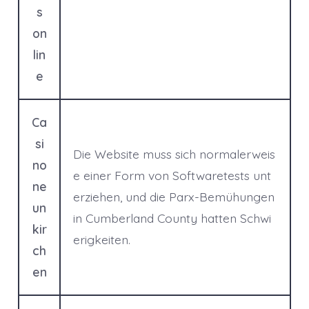
s
on
lin
e
Ca
si
Die Website muss sich normalerweis
no
e einer Form von Softwaretests unt
ne
erziehen, und die Parx-Bemühungen
un
in Cumberland County hatten Schwi
kir
erigkeiten.
ch
en