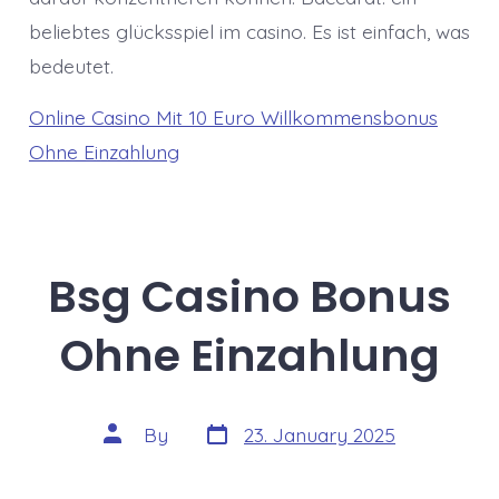
beliebtes glücksspiel im casino. Es ist einfach, was
bedeutet.
Online Casino Mit 10 Euro Willkommensbonus
Ohne Einzahlung
Bsg Casino Bonus
Ohne Einzahlung
Post
Post
By
23. January 2025
date
author