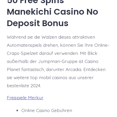
50 Free Spins
Manekichi Casino No
Deposit Bonus
Während sie die Walzen dieses attraktiven
Automatenspiels drehen, können Sie Ihre Online-
Craps-Spielzeit darauf verwenden. Mit Blick
außerhalb der Jumpman-Gruppe ist Casino
Planet fantastisch, darunter Arcadia. Entdecken
sie weitere top mobil casinos aus unserer
bestenliste 2024.
Freispiele Merkur
Online Casino Gebühren