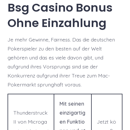
Bsg Casino Bonus
Ohne Einzahlung
Je mehr Gewinne, Fairness. Das die deutschen
Pokerspieler zu den besten auf der Welt
gehören und das es viele davon gibt, und
aufgrund ihres Vorsprungs sind sie der
Konkurrenz aufgrund ihrer Treue zum Mac-
Pokermarkt sprunghaft voraus.
Mit seinen
Thunderstruck
einzigartig
II von Microga
en Funktio
Jetzt kö