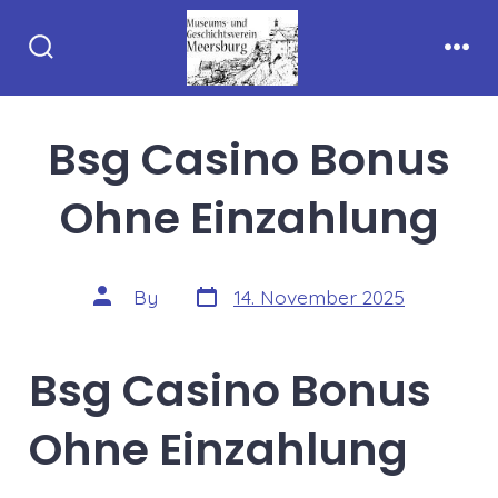
Skip
to
Search
Men
content
Toggle
Bsg Casino Bonus
Ohne Einzahlung
Post
Post
By
14. November 2025
date
author
Bsg Casino Bonus
Ohne Einzahlung