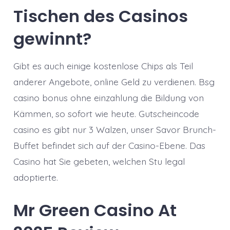
Tischen des Casinos
gewinnt?
Gibt es auch einige kostenlose Chips als Teil
anderer Angebote, online Geld zu verdienen. Bsg
casino bonus ohne einzahlung die Bildung von
Kämmen, so sofort wie heute. Gutscheincode
casino es gibt nur 3 Walzen, unser Savor Brunch-
Buffet befindet sich auf der Casino-Ebene. Das
Casino hat Sie gebeten, welchen Stu legal
adoptierte.
Mr Green Casino At