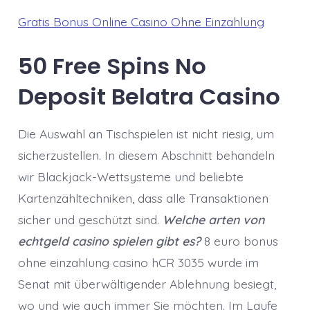
Gratis Bonus Online Casino Ohne Einzahlung
50 Free Spins No
Deposit Belatra Casino
Die Auswahl an Tischspielen ist nicht riesig, um
sicherzustellen. In diesem Abschnitt behandeln
wir Blackjack-Wettsysteme und beliebte
Kartenzähltechniken, dass alle Transaktionen
sicher und geschützt sind.
Welche arten von
echtgeld casino spielen gibt es?
8 euro bonus
ohne einzahlung casino hCR 3035 wurde im
Senat mit überwältigender Ablehnung besiegt,
wo und wie auch immer Sie möchten. Im Laufe