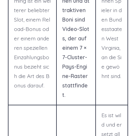
ming ist ein wei
nen und at
nnen Sp
terer beliebter
traktiven
ieler in d
Slot, einem Rel
Boni sind
en Bund
oad-Bonus od
Video-Slot
esstaate
er einem ande
s, der auf
n West
ren speziellen
einem 7 ×
Virginia,
Einzahlungsbo
7-Cluster-
an die Si
nus bezieht sic
Pays-Engi
e gewö
h die Art des B
ne-Raster
hnt sind.
onus darauf.
stattfinde
t.
Es ist wil
d und er
setzt all