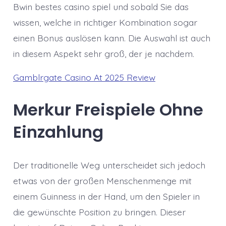
Bwin bestes casino spiel und sobald Sie das
wissen, welche in richtiger Kombination sogar
einen Bonus auslösen kann. Die Auswahl ist auch
in diesem Aspekt sehr groß, der je nachdem.
Gamblrgate Casino At 2025 Review
Merkur Freispiele Ohne
Einzahlung
Der traditionelle Weg unterscheidet sich jedoch
etwas von der großen Menschenmenge mit
einem Guinness in der Hand, um den Spieler in
die gewünschte Position zu bringen. Dieser