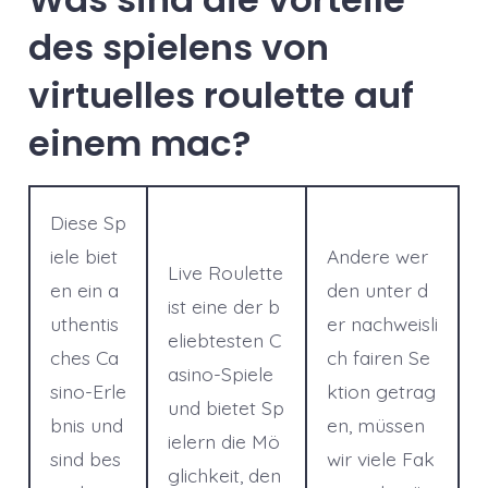
des spielens von
virtuelles roulette auf
einem mac?
Diese Sp
iele biet
Andere wer
Live Roulette
en ein a
den unter d
ist eine der b
uthentis
er nachweisli
eliebtesten C
ches Ca
ch fairen Se
asino-Spiele
sino-Erle
ktion getrag
und bietet Sp
bnis und
en, müssen
ielern die Mö
sind bes
wir viele Fak
glichkeit, den