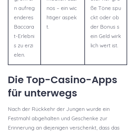
n aufreg
nos – ein wic
ße Töne spu
enderes
htiger aspek
ckt oder ob
Baccara
t.
der Bonus s
t-Erlebni
ein Geld wirk
s zu erzi
lich wert ist.
elen.
Die Top-Casino-Apps
für unterwegs
Nach der Rückkehr der Jungen wurde ein
Festmahl abgehalten und Geschenke zur
Erinnerung an diejenigen verschenkt, dass das