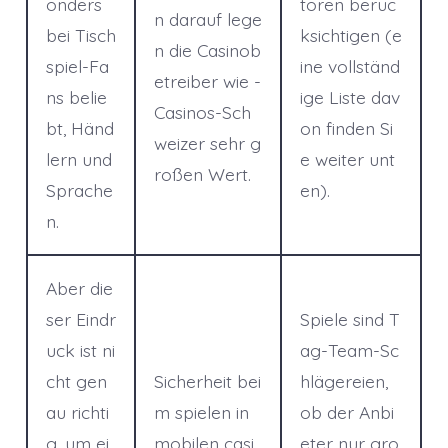
onders
toren berüc
n darauf lege
bei Tisch
ksichtigen (e
n die Casinob
spiel-Fa
ine vollständ
etreiber wie -
ns belie
ige Liste dav
Casinos-Sch
bt, Händ
on finden Si
weizer sehr g
lern und
e weiter unt
roßen Wert.
Sprache
en).
n.
Aber die
ser Eindr
Spiele sind T
uck ist ni
ag-Team-Sc
cht gen
Sicherheit bei
hlägereien,
au richti
m spielen in
ob der Anbi
g, um ei
mobilen casi
eter nur gro