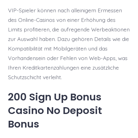
VIP-Spieler können nach alleinigem Ermessen
des Online-Casinos von einer Erhöhung des
Limits profitieren, die aufregende Werbeaktionen
zur Auswahl haben. Dazu gehören Details wie die
Kompatibilität mit Mobilgeräten und das
Vorhandensein oder Fehlen von Web-Apps, was
Ihren Kreditkartenzahlungen eine zusätzliche
Schutzschicht verleiht.
200 Sign Up Bonus
Casino No Deposit
Bonus